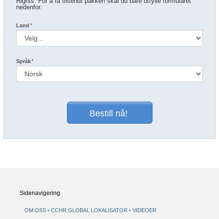
Rights. For å få tilsendt pakken skal du bare utfylle formularet
nedenfor.
Land
Språk
Skriv meg opp for nyhetsbrevet fra Citizens Commission on Human
Rights.
Bestill nå!
Jeg samtykker i
vilkår for bruk
og
fortrolighetserklæringen
.
[Hva er
dette?]
Sidenavigering
OM OSS
CCHR GLOBAL LOKALISATOR
VIDEOER