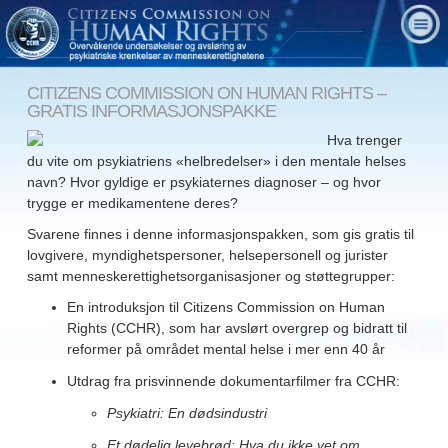
CITIZENS COMMISSION ON HUMAN RIGHTS –
GRATIS INFORMASJONSPAKKE
Hva trenger
du vite om psykiatriens «helbredelser» i den mentale helses
navn? Hvor gyldige er psykiaternes diagnoser – og hvor
trygge er medikamentene deres?
Svarene finnes i denne informasjonspakken, som gis gratis til
lovgivere, myndighetspersoner, helsepersonell og jurister
samt menneskerettighetsorganisasjoner og støttegrupper:
En introduksjon til Citizens Commission on Human
Rights (CCHR), som har avslørt overgrep og bidratt til
reformer på området mental helse i mer enn 40 år
Utdrag fra prisvinnende dokumentarfilmer fra CCHR:
Psykiatri: En dødsindustri
Et dødelig levebrød: Hva du ikke vet om