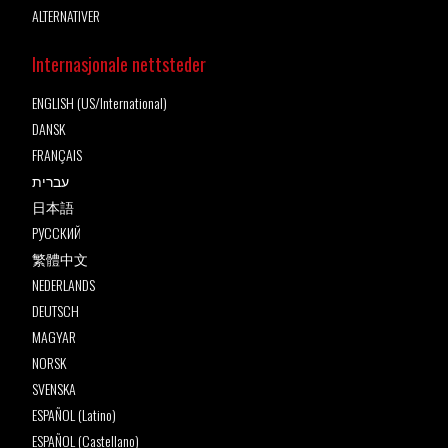
ALTERNATIVER
Internasjonale nettsteder
ENGLISH (US/International)
DANSK
FRANÇAIS
עברית
日本語
РУССКИЙ
繁體中文
NEDERLANDS
DEUTSCH
MAGYAR
NORSK
SVENSKA
ESPAÑOL (Latino)
ESPAÑOL (Castellano)