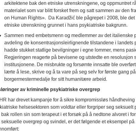
arkitektene bak den etniske utrenskningene, og oppmuntret r
materialet som var blitt forsket frem og satt sammen av den 
on Human Rights». Da Karadžić ble pågrepet i 2008, ble det r
etniske utrenskning grunnet i hans psykiatriske bakgrunn.
Sammen med embetsmenn og medlemmer av det italienske p
avdeling de konsentrasjonsleirlignende tilstandene i landets p
hadde stukket statlige bevilgninger i egne lommer, mens pasien
Regjeringen reagerte på bevisene og utstedte en resolusjon 
institusjonene. De misbrukte og forsømte innsatte ble overfø
lærte å lese, skrive og å ta vare på seg selv for første gang på
borgermestermedalje for sitt humanitære arbeid.
løringer av kriminelle psykiatriske overgrep
R har drevet kampanje for å sikre kompromissløs håndheving a
kiatriske helsesektoren som voldtar eller forgriper seg seksuelt
 bak rollen sin som terapeut i et forsøk på å nedtone alvoret i fo
 seksuelle overgrep og svindel, er det følgende et eksempel på s
nnomført: