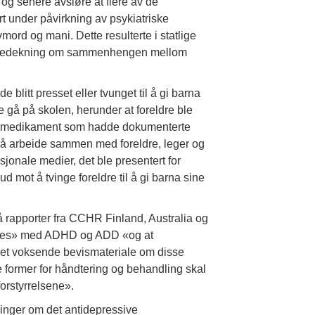
g senere avsløre at flere av de
t under påvirkning av psykiatriske
ord og mani. Dette resulterte i statlige
ressedekning om sammenhengen mellom
 blitt presset eller tvunget til å gi barna
 gå på skolen, herunder at foreldre ble
n et medikament som hadde dokumenterte
d å arbeide sammen med foreldre, leger og
jonale medier, det ble presentert for
ud mot å tvinge foreldre til å gi barna sine
på rapporter fra CCHR Finland, Australia og
seres» med ADHD og ADD «og at
r et voksende bevismateriale om disse
e former for håndtering og behandling skal
orstyrrelsene».
inger om det antidepressive