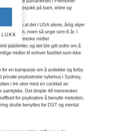
net, reagerte parlamentet i Piemonte-
 av elektrosjokk på barn, eldre
og
et faktum at det i USA alene, årlig skjer
sent er barn, noen så unge som 6 år. I
LUKK
siske og kjemiske midler
ere pasienter, og det ble gitt ordre om å
lige midler til enhver fasilitet som ikke
n for en kampanje om å avdekke og forby
private psykiatriske sykehus i Sydney,
løs i tre uker med en cocktail av
es samtykke. Det drepte 48 mennesker.
traffbart for psykiatere å benytte metoden.
ing skulle benyttes for DST og mental