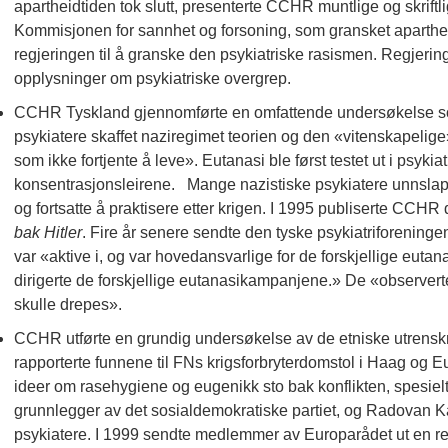
apartheidtiden tok slutt, presenterte CCHR muntlige og skriftl
Kommisjonen for sannhet og forsoning, som gransket apartheid
regjeringen til å granske den psykiatriske rasismen. Regjerin
opplysninger om psykiatriske overgrep.
CCHR Tyskland gjennomførte en omfattende undersøkelse som
psykiatere skaffet naziregimet teorien og den «vitenskapelig
som ikke fortjente å leve». Eutanasi ble først testet ut i psykiat
konsentrasjonsleirene. Mange nazistiske psykiatere unnslap
og fortsatte å praktisere etter krigen. I 1995 publiserte CCHR
bak Hitler
. Fire år senere sendte den tyske psykiatriforeningen
var «aktive i, og var hovedansvarlige for de forskjellige eut
dirigerte de forskjellige eutanasikampanjene.» De «observert
skulle drepes».
CCHR utførte en grundig undersøkelse av de etniske utrens
rapporterte funnene til FNs krigsforbryterdomstol i Haag og E
ideer om rasehygiene og eugenikk sto bak konflikten, spesiel
grunnlegger av det sosialdemokratiske partiet, og Radovan Ka
psykiatere. I 1999 sendte medlemmer av Europarådet ut en r