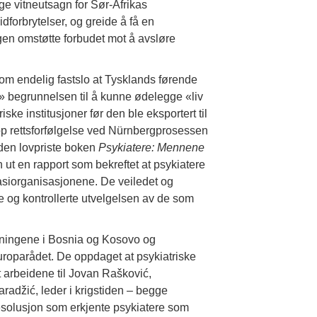
ige vitneutsagn for Sør-Afrikas
forbrytelser, og greide å få en
gen omstøtte forbudet mot å avsløre
 endelig fastslo at Tysklands førende
e» begrunnelsen til å kunne ødelegge «liv
riske institusjoner før den ble eksportert til
p rettsforfølgelse ved Nürnbergprosessen
 den lovpriste boken
Psykiatere: Mennene
 ut en rapport som bekreftet at psykiatere
anasiorganisasjonene. De veiledet og
e og kontrollerte utvelgelsen av de som
kningene i Bosnia og Kosovo og
uroparådet. De oppdaget at psykiatriske
t arbeidene til Jovan Rašković,
radžić, leder i krigstiden – begge
esolusjon som erkjente psykiatere som