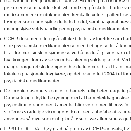
I samarbeid med journalister, var CCHR med på å undersøke o
personene som hadde skutt vilt rund seg på skoler, hadde vær
medikamenter som dokumentert fremkalte voldelig atferd, selvm
høringer som undersøkte dette forholdet, samt nasjonal p
meningsløse voldshandlinger og psykiatriske medikamenter.
CCHR dokumenterte også tallrike tilfeller av foreldre som hadde
sine psykiatriske medikamenter som en betingelse for å kunne
tiltalt for medisinsk forsømmelse ved å nekte å gi sine bar
bivirkninger i form av selvmordstanker og voldelig atferd. Ve
mange borgerrettsforkjempere, ble dette emnet brakt fram i nas
lokale og nasjonale lovgivere, og det resulterte i 2004 i et forb
psykiatriske medikamenter.
De forente nasjoners komité for barnets rettigheter reagerte 
Danmark, og uttrykte bekymring med at barn «feildiagnosti
psykostimulerende medikamenter blir overordinert til tross fo
stoffenes skadelige virkninger». Komiteen anbefalte at «andr
anvendes så mye som mulig for å løse disse atferdsmessige f
I 1991 holdt FDA, i høy grad på grunn av CCHRs innsats, hør