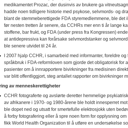
medikamentet Prozac, der dusinvis av brukere ga vitneutsagn o
hadde noen tidligere historie med psykose, selvmords- og dr
blant de stemmeberettigede FDA styremedlemmene, ble det ikke
før nesten tretten år senere, da CCHRs mer enn ti år lange k
stoffene, bar frukt, og FDA (under press fra Kongressen) ende
at antidepressiva kan forårsake selvmordstanker og selvmor
ble senere utvidet til 24 år.
I 2007 hjalp CCHR, i samarbeid med informanter, foreldre og f
språkbruk i FDA-reformloven som gjorde det obligatorisk for a
pasienter om å innrapportere bivirkninger fra medisinen direkt
var blitt offentliggjort, steg antallet rapporter om bivirkninger
ring av menneskerettigheter
CCHR fotograferte og avslørte deretter hemmelige psykiatriske
av afrikanere i 1970- og 1980-årene ble holdt innesperret mot
ble dopet ned og utsatt for smertefulle elektrosjokk uten bedø
å forby fotografering eller å spre noen form for opplysning o
fikk World Health Organization til å utføre en undersøkelse