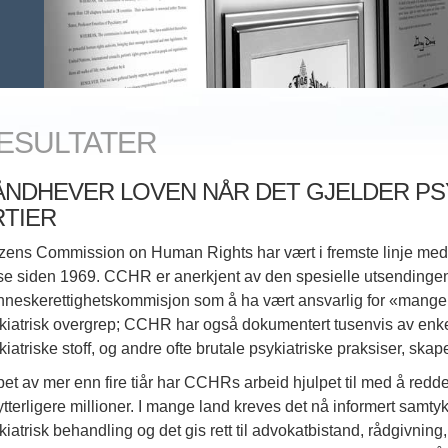
ESULTATER
ÅNDHEVER LOVEN NÅR DET GJELDER PSYK
RTIER
izens Commission on Human Rights har vært i fremste linje med
se siden 1969. CCHR er anerkjent av den spesielle utsendingen 
neskerettighetskommisjon som å ha vært ansvarlig for «mange s
kiatrisk overgrep; CCHR har også dokumentert tusenvis av enkelt
kiatriske stoff, og andre ofte brutale psykiatriske praksiser, sk
øpet av mer enn fire tiår har CCHRs arbeid hjulpet til med å redde
 ytterligere millioner. I mange land kreves det nå informert samt
kiatrisk behandling og det gis rett til advokatbistand, rådgivning, 