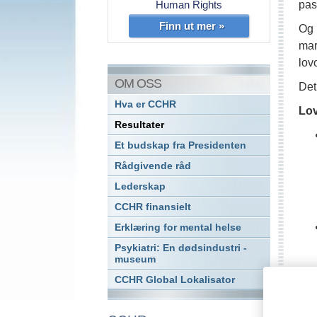
Human Rights
pas
Finn ut mer »
Og 
mar
lov
OM OSS
Det
Hva er CCHR
Lov
Resultater
Et budskap fra Presidenten
Rådgivende råd
Lederskap
CCHR finansielt
Erklæring for mental helse
Psykiatri: En dødsindustri -
museum
CCHR Global Lokalisator