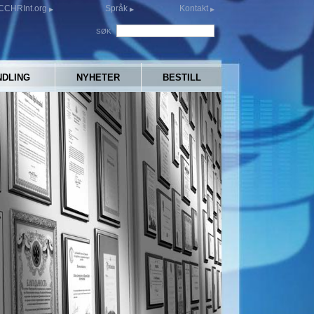
CCHRInt.org
Språk
Kontakt
SØK
NDLING
NYHETER
BESTILL