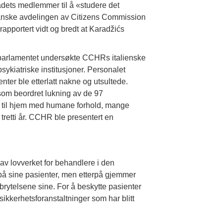
ådets medlemmer til å «studere det
franske avdelingen av Citizens Commission
apportert vidt og bredt at Karadžićs
arlamentet undersøkte CCHRs italienske
sykiatriske institusjoner. Personalet
ter ble etterlatt nakne og utsultede.
som beordret lukning av de 97
rt til hjem med humane forhold, mange
 tretti år. CCHR ble presentert en
v lovverket for behandlere i den
 på sine pasienter, men etterpå gjemmer
rbrytelsene sine. For å beskytte pasienter
ikkerhetsforanstaltninger som har blitt