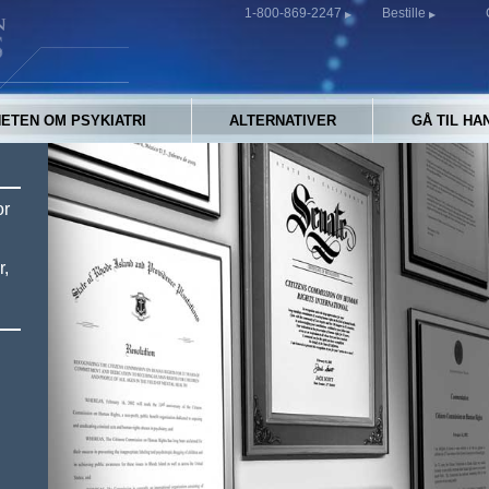
1-800-869-2247
Bestille
ETEN OM PSYKIATRI
ALTERNATIVER
GÅ TIL HA
or
r,