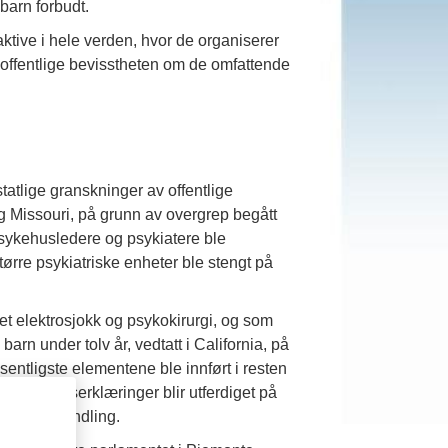
barn forbudt.
ive i hele verden, hvor de organiserer
en offentlige bevisstheten om de omfattende
atlige granskninger av offentlige
n og Missouri, på grunn av overgrep begått
 sykehusledere og psykiatere ble
større psykiatriske enheter ble stengt på
et elektrosjokk og psykokirurgi, og som
rn under tolv år, vedtatt i California, på
ntligste elementene ble innført i resten
obduksjonserklæringer blir utferdiget på
rosjokkbehandling.