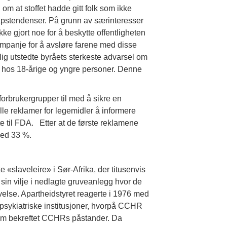
m at stoffet hadde gitt folk som ikke
apstendenser. På grunn av særinteresser
 gjort noe for å beskytte offentligheten
ampanje for å avsløre farene med disse
lig utstedte byråets sterkeste advarsel om
d hos 18-årige og yngre personer. Denne
orbrukergrupper til med å sikre en
lle reklamer for legemidler å informere
e til FDA. Etter at de første reklamene
 med 33 %.
 «slaveleire» i Sør-Afrika, der titusenvis
 sin vilje i nedlagte gruveanlegg hvor de
velse. Apartheidstyret reagerte i 1976 med
m psykiatriske institusjoner, hvorpå CCHR
 som bekreftet CCHRs påstander. Da