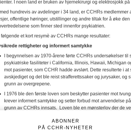
ienter. I noen land er bruken av hjernekirurgi og elektrosjokk på 
med hundrevis av avdelinger i 34 land, er CCHRs medlemmer akt
sjer, offentlige høringer, utstillinger og andre tiltak for å øke d
overtredelsene som finner sted innenfor psykiatrien.
 følgende et kort resymè av CCHRs mange resultater:
sikrede rettigheter og informert samtykke
I begynnelsen av 1970-årene førte CCHRs undersøkelser til st
psykiatriske fasiliteter i California, Illinois, Hawaii, Michiga
mot pasienter, som CCHR hadde avslørt. Dette resulterte i at
avskjediget og det ble reist strafferettssaker og jurysaker, og 
grunn av overgrepene.
I 1976 ble den første loven som beskytter pasienter mot tvung
krever informert samtykke og setter forbud mot anvendelse på ba
grunn av CCHRs innsats. Loven ble en mønsterlov der de vese
av USA og i andre land. I Texas skal psykiatere også sikre at 
ABONNER
alle dødsfall som inntreffer innen fjorten dager etter en elekt
PÅ CCHR-NYHETER