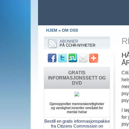
HJEM
»
OM OSS
R
ABONNER
PÅ CCHR-NYHETER
H
Å
GRATIS
Cit
INFORMASJONSSETT OG
hel
DVD
men
psy
psy
Gjenoppretter menneskerettigheter
og verdighet innenfor området for
I l
mental helse
for
Bestill en gratis informasjonspakke
psy
fra Citizens Commission on