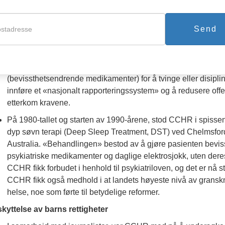
I Italia, hvor elektrosjokkbehandlingen opprinnelig ble oppfun
regionen på CCHRs opplysninger med enstemmig å forby bruk
gravide kvinner.
Send
I 1990 avdekket CCHR, i samarbeid med politikere og medier, d
opp mot 150 dødsfall som følge av tvang, hvorav nesten ti pro
1999 ble det vedtatt lover for hele USA som forbød bruk av fy
(bevissthetsendrende medikamenter) for å tvinge eller disiplin
innføre et «nasjonalt rapporteringssystem» og å redusere offent
etterkom kravene.
På 1980-tallet og starten av 1990-årene, stod CCHR i spisse
dyp søvn terapi (Deep Sleep Treatment, DST) ved Chelmsford 
Australia. «Behandlingen» bestod av å gjøre pasienten bevisst
psykiatriske medikamenter og daglige elektrosjokk, uten der
CCHR fikk forbudet i henhold til psykiatriloven, og det er nå s
CCHR fikk også medhold i at landets høyeste nivå av granskn
helse, noe som førte til betydelige reformer.
kyttelse av barns rettigheter