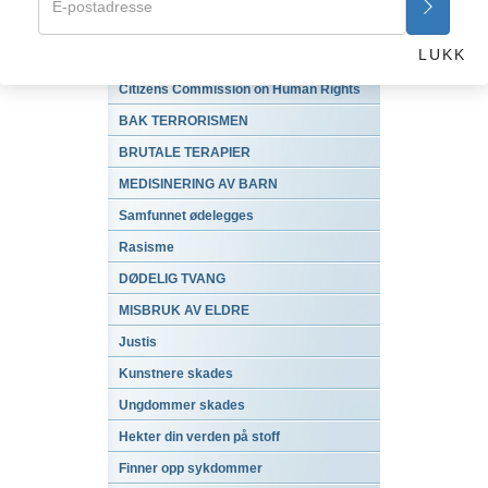
Overblikk
LUKK
Viktig bemerkning til leseren
Citizens Commission on Human Rights
BAK TERRORISMEN
BRUTALE TERAPIER
MEDISINERING AV BARN
Samfunnet ødelegges
Rasisme
DØDELIG TVANG
MISBRUK AV ELDRE
Justis
Kunstnere skades
Ungdommer skades
Hekter din verden på stoff
Finner opp sykdommer