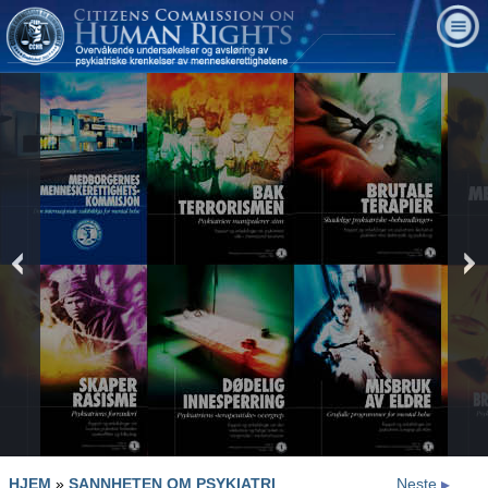
prev
HJEM
»
SANNHETEN OM PSYKIATRI
Neste