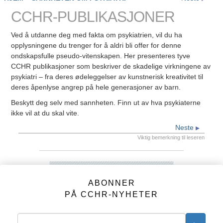
next
CCHR-PUBLIKASJONER
Ved å utdanne deg med fakta om psykiatrien, vil du ha
opplysningene du trenger for å aldri bli offer for denne
ondskapsfulle pseudo-vitenskapen. Her presenteres tyve
CCHR publikasjoner som beskriver de skadelige virkningene av
psykiatri – fra deres ødeleggelser av kunstnerisk kreativitet til
deres åpenlyse angrep på hele generasjoner av barn.
Beskytt deg selv med sannheten. Finn ut av hva psykiaterne
ikke vil at du skal vite.
Neste
Viktig bemerkning til leseren
ABONNER
PÅ CCHR-NYHETER
ABONNER
PÅ CCHR-NYHETER
CCHR-PUBLIKASJONER