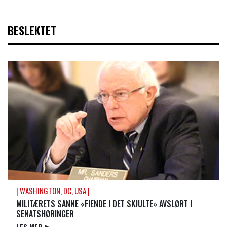
BESLEKTET
| WASHINGTON, DC, USA |
MILITÆRETS SANNE «FIENDE I DET SKJULTE» AVSLØRT I
SENATSHØRINGER
LES MER
▶