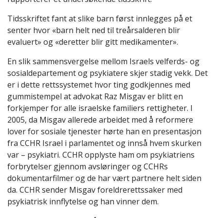
Tidsskriftet fant at slike barn først innlegges på et
senter hvor «barn helt ned til treårsalderen blir
evaluert» og «deretter blir gitt medikamenter».
En slik sammensvergelse mellom Israels velferds- og
sosialdepartement og psykiatere skjer stadig vekk. Det
er i dette rettssystemet hvor ting godkjennes med
gummistempel at advokat Raz Misgav er blitt en
forkjemper for alle israelske familiers rettigheter. I
2005, da Misgav allerede arbeidet med å reformere
lover for sosiale tjenester hørte han en presentasjon
fra CCHR Israel i parlamentet og innså hvem skurken
var – psykiatri. CCHR opplyste ham om psykiatriens
forbrytelser gjennom avsløringer og CCHRs
dokumentarfilmer og de har vært partnere helt siden
da. CCHR sender Misgav foreldrerettssaker med
psykiatrisk innflytelse og han vinner dem.