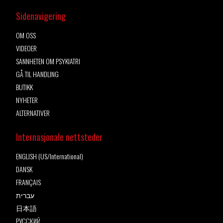
Sidenavigering
OM OSS
VIDEOER
SANNHETEN OM PSYKIATRI
GÅ TIL HANDLING
BUTIKK
NYHETER
ALTERNATIVER
Internasjonale nettsteder
ENGLISH (US/International)
DANSK
FRANÇAIS
עברית
日本語
РУССКИЙ