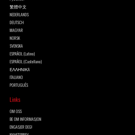
繁體中文
NEDERLANDS
DEUTSCH
MAGYAR
NORSK
SVENSKA
ESPAÑOL (Latino)
ESPAÑOL (Castellano)
ΕΛΛΗΝΙΚA
ITALIANO
PORTUGUÊS
Links
OM OSS
BE OM INFORMASJON
ENGASJER DEG!
NYHETSBREV