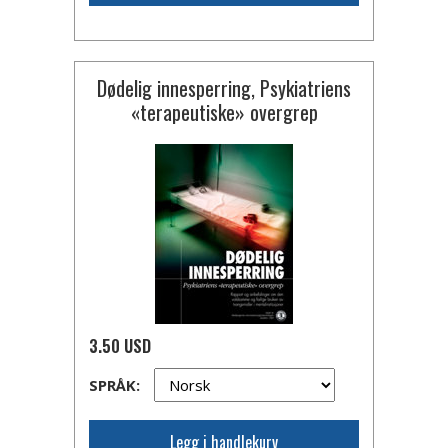
Dødelig innesperring, Psykiatriens
«terapeutiske» overgrep
3.50 USD
SPRÅK:
Legg i handlekurv