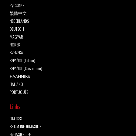
РУССКИЙ
繁體中文
NEDERLANDS
DEUTSCH
MAGYAR
NORSK
SVENSKA
ESPAÑOL (Latino)
ESPAÑOL (Castellano)
ΕΛΛΗΝΙΚA
ITALIANO
PORTUGUÊS
Links
OM OSS
BE OM INFORMASJON
ENGASJER DEG!