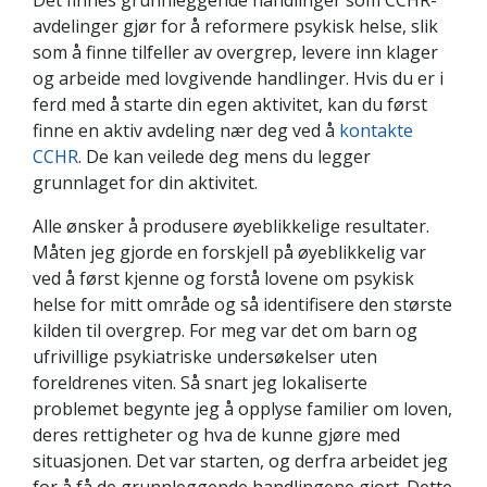
avdelinger gjør for å reformere psykisk helse, slik
som å finne tilfeller av overgrep, levere inn klager
og arbeide med lovgivende handlinger. Hvis du er i
ferd med å starte din egen aktivitet, kan du først
finne en aktiv avdeling nær deg ved å
kontakte
CCHR
. De kan veilede deg mens du legger
grunnlaget for din aktivitet.
Alle ønsker å produsere øyeblikkelige resultater.
Måten jeg gjorde en forskjell på øyeblikkelig var
ved å først kjenne og forstå lovene om psykisk
helse for mitt område og så identifisere den største
kilden til overgrep. For meg var det om barn og
ufrivillige psykiatriske undersøkelser uten
foreldrenes viten. Så snart jeg lokaliserte
problemet begynte jeg å opplyse familier om loven,
deres rettigheter og hva de kunne gjøre med
situasjonen. Det var starten, og derfra arbeidet jeg
for å få de grunnleggende handlingene gjort. Dette