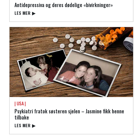
Antidepressiva og deres dødelige «bivirkninger»
LES MER
▶
| USA |
Psykiatri fratok søsteren sjelen – Jasmine fikk henne
tilbake
LES MER
▶