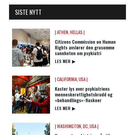
SISTE NYTT
| ATHEN, HELLAS |
Citizens Commission on Human
Rights avslører den grusomme
sannheten om psykiatri
LES MER
▶
| CALIFORNIA, USA |
Kaster lys over psykiatriens
menneskerettighetsbrudd og
«behandlings»-fiaskoer
LES MER
▶
| WASHINGTON, DC, USA |