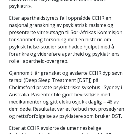
psykiatri».
Etter apartheidstyrets fall oppnådde CCHR en
nasjonal granskning av psykiatrisk rasisme og
presenterte vitneutsagn til Sør-Afrikas Kommisjon
for sannhet og forsoning med en historie om
psykisk helse-studier som hadde hjulpet med å
forankre og videreføre apartheid og psykiatriens
rolle i apartheid-overgrep.
Gjennom ti år gransket og avslørte CCHR dyp søvn
terapi (Deep Sleep Treatment [DST]) på
Chelmsford private psykiatriske sykehus i Sydney i
Australia. Pasienter ble gjort bevisstløse med
medikamenter og gitt elektrosjokk daglig – 48 av
dem døde. Resultatet var et forbud mot prosedyren
og rettsforfølgelse av psykiatere som bruker DST.
Etter at CCHR avslørte de umenneskelige