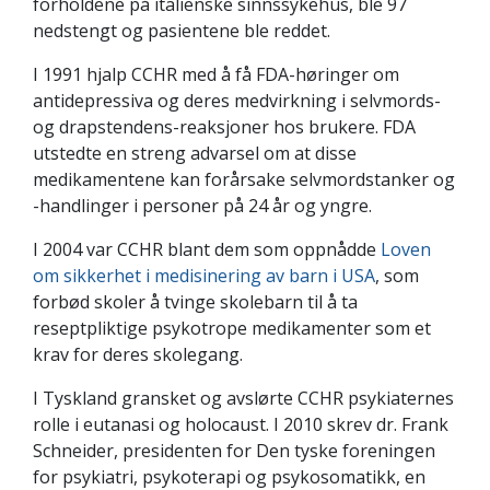
forholdene på italienske sinnssykehus, ble 97
nedstengt og pasientene ble reddet.
I 1991 hjalp CCHR med å få FDA-høringer om
antidepressiva og deres medvirkning i selvmords-
og drapstendens-reaksjoner hos brukere. FDA
utstedte en streng advarsel om at disse
medikamentene kan forårsake selvmordstanker og
-handlinger i personer på 24 år og yngre.
I 2004 var CCHR blant dem som oppnådde
Loven
om sikkerhet i medisinering av barn i USA
, som
forbød skoler å tvinge skolebarn til å ta
reseptpliktige psykotrope medikamenter som et
krav for deres skolegang.
I Tyskland gransket og avslørte CCHR psykiaternes
rolle i eutanasi og holocaust. I 2010 skrev dr. Frank
Schneider, presidenten for Den tyske foreningen
for psykiatri, psykoterapi og psykosomatikk, en