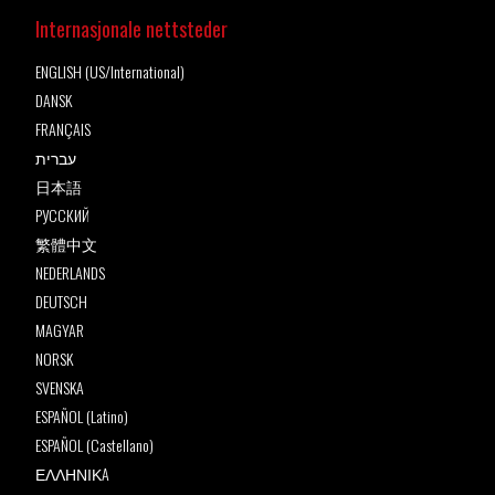
Internasjonale nettsteder
ENGLISH (US/International)
DANSK
FRANÇAIS
עברית
日本語
РУССКИЙ
繁體中文
NEDERLANDS
DEUTSCH
MAGYAR
NORSK
SVENSKA
ESPAÑOL (Latino)
ESPAÑOL (Castellano)
ΕΛΛΗΝΙΚA