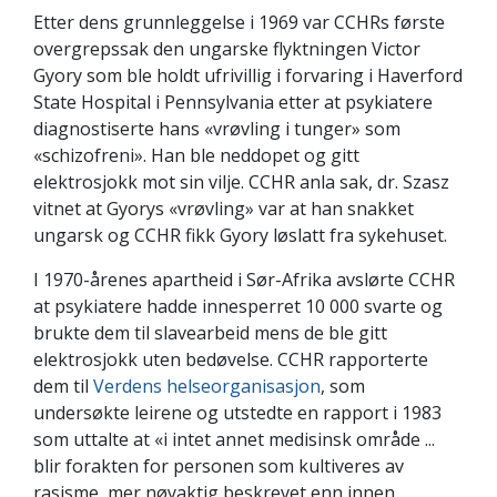
Etter dens grunnleggelse i 1969 var CCHRs første
overgrepssak den ungarske flyktningen Victor
Gyory som ble holdt ufrivillig i forvaring i Haverford
State Hospital i Pennsylvania etter at psykiatere
diagnostiserte hans «vrøvling i tunger» som
«schizofreni». Han ble neddopet og gitt
elektrosjokk mot sin vilje. CCHR anla sak, dr. Szasz
vitnet at Gyorys «vrøvling» var at han snakket
ungarsk og CCHR fikk Gyory løslatt fra sykehuset.
I 1970-årenes apartheid i Sør-Afrika avslørte CCHR
at psykiatere hadde innesperret 10 000 svarte og
brukte dem til slavearbeid mens de ble gitt
elektrosjokk uten bedøvelse. CCHR rapporterte
dem til
Verdens helseorganisasjon
, som
undersøkte leirene og utstedte en rapport i 1983
som uttalte at «i intet annet medisinsk område ...
blir forakten for personen som kultiveres av
rasisme, mer nøyaktig beskrevet enn innen