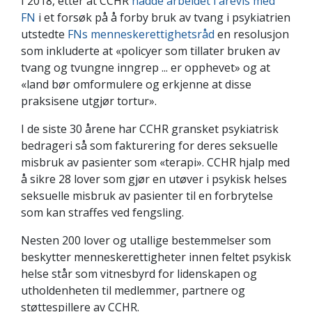
I 2018, etter at CCHR
hadde arbeidet i årevis med
FN
i et forsøk på å forby bruk av tvang i psykiatrien
utstedte
FNs menneskerettighetsråd
en resolusjon
som inkluderte at «policyer som tillater bruken av
tvang og tvungne inngrep ... er opphevet» og at
«land bør omformulere og erkjenne at disse
praksisene utgjør tortur».
I de siste 30 årene har CCHR gransket psykiatrisk
bedrageri så som fakturering for deres seksuelle
misbruk av pasienter som «terapi». CCHR hjalp med
å sikre 28 lover som gjør en utøver i psykisk helses
seksuelle misbruk av pasienter til en forbrytelse
som kan straffes ved fengsling.
Nesten 200 lover og utallige bestemmelser som
beskytter menneskerettigheter innen feltet psykisk
helse står som vitnesbyrd for lidenskapen og
utholdenheten til medlemmer, partnere og
støttespillere av CCHR.