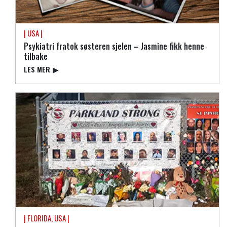
| USA |
Psykiatri fratok søsteren sjelen – Jasmine fikk henne
tilbake
LES MER
▶
| FLORIDA, USA |