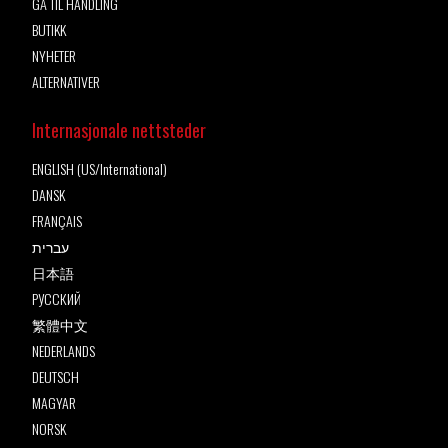
GÅ TIL HANDLING
BUTIKK
NYHETER
ALTERNATIVER
Internasjonale nettsteder
ENGLISH (US/International)
DANSK
FRANÇAIS
עברית
日本語
РУССКИЙ
繁體中文
NEDERLANDS
DEUTSCH
MAGYAR
NORSK