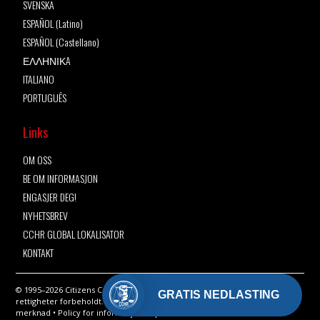
SVENSKA
ESPAÑOL (Latino)
ESPAÑOL (Castellano)
ΕΛΛΗΝΙΚA
ITALIANO
PORTUGUÊS
Links
OM OSS
BE OM INFORMASJON
ENGASJER DEG!
NYHETSBREV
CCHR GLOBAL LOKALISATOR
KONTAKT
© 1995–2026 Citizens Commission on Human Rights International. Alle
GRATIS NEDLASTING
rettigheter forbeholdt.
Fortrolighetserklæring
•
Vilkår for bruk
•
Juridisk
merknad
•
Policy for informasjonskapsler