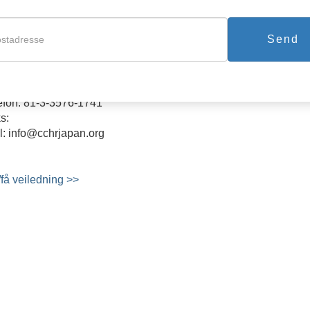
Send
ITIZENS COMMISSION ON HUMA
1-7-7F Kitaotsuka Toshima-ku Tokyo 170-0004
efon: 81-3-3576-1741
s:
l: info@cchrjapan.org
/få veiledning >>