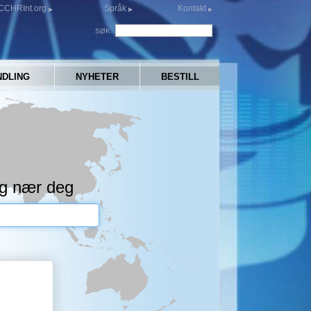
CCHRInt.org
Språk
Kontakt
SØK
NDLING
NYHETER
BESTILL
g nær deg