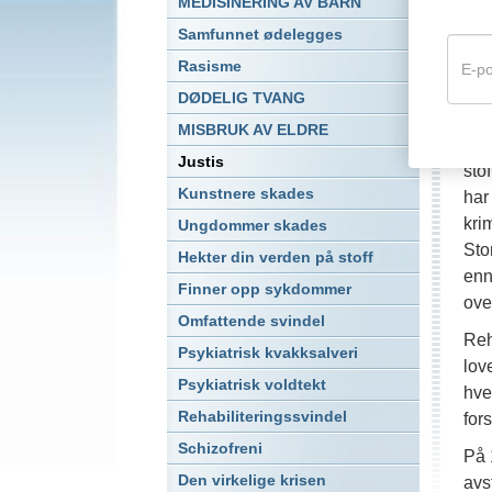
Sjo
MEDISINERING AV BARN
for
Samfunnet ødelegges
den
Rasisme
pre
DØDELIG TVANG
sto
MISBRUK AV ELDRE
Sid
Justis
sto
Kunstnere skades
har
kri
Ungdommer skades
Sto
Hekter din verden på stoff
enn
Finner opp sykdommer
ove
Omfattende svindel
Reh
Psykiatrisk kvakksalveri
lov
Psykiatrisk voldtekt
hve
Rehabiliteringssvindel
for
Schizofreni
På 
Den virkelige krisen
avs