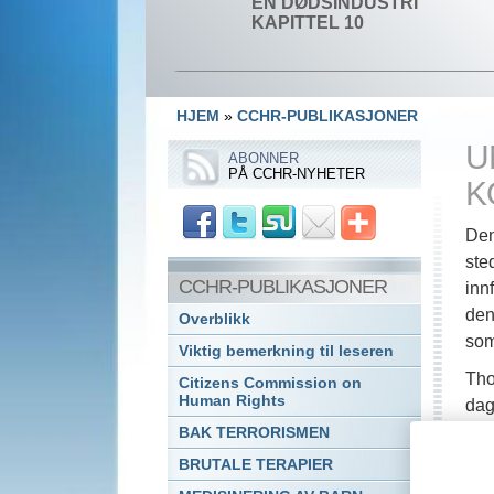
EN DØDSINDUSTRI
KAPITTEL 10
HJEM
»
CCHR-PUBLIKASJONER
U
ABONNER
PÅ CCHR-NYHETER
K
Den
ste
CCHR-PUBLIKASJONER
inn
den
Overblikk
som
Viktig bemerkning til leseren
Tho
Citizens Commission on
Human Rights
dag
et 
BAK TERRORISMEN
enk
BRUTALE TERAPIER