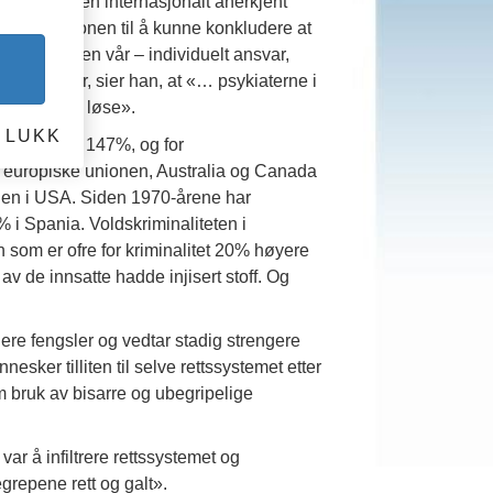
. Szasz er en internasjonalt anerkjent
 og posisjonen til å kunne konkludere at
 for kulturen vår – individuelt ansvar,
sultatet er, sier han, at «… psykiaterne i
har prøvd å løse».
LUKK
med mer enn 147%, og for
n europiske unionen, Australia og Canada
 den i USA. Siden 1970-årene har
 i Spania. Voldskriminaliteten i
 som er ofre for kriminalitet 20% høyere
v de innsatte hadde injisert stoff. Og
lere fengsler og vedtar stadig strengere
esker tilliten til selve rettssystemet etter
m bruk av bisarre og ubegripelige
ar å infiltrere rettssystemet og
grepene rett og galt».