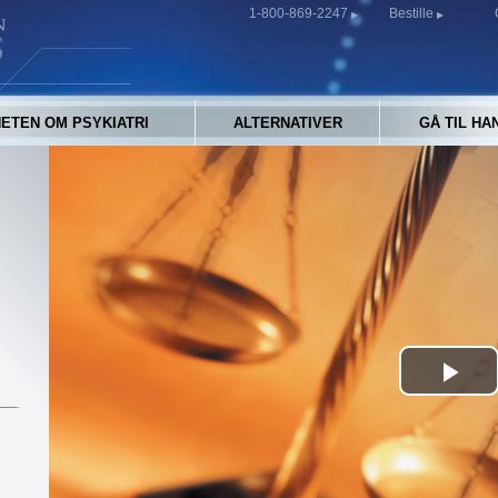
1-800-869-2247
Bestille
ETEN OM PSYKIATRI
ALTERNATIVER
GÅ TIL HA
Pla
Vid