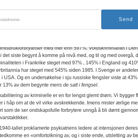
kkerende? Uten tvil. Men også vel underbygd og innsiktsfullt. Dr
fatter av over 30 bøker. Han har både den nødvendige erfaringen
 psykiatriske profesjon jevnt og trutt har underminert fundamentet
Send
stasjonsstandarder for oppnåelse, utdannelse og rettferdighet. Re
r grad har vært ansvarlige for å skape problemene de angivelig 
en 1965 har kriminalitetsraten i USA blant de under 18 år økt 
ffmisbrukforbrytelser med mer enn 597%. Voldskriminalitet i De
 i det siste begynt å komme på nivå med, og til og med overgå,
minaliteten i Frankrike steget med 97% , 145% i England og 410%
rbritannia har steget med 545% siden 1985. I Sverige er andelen
 i USA. Og en undersøkelse i sju russiske fengsler viste at 43% a
r 13% av dem begynte
mens de satt i fengsel
.
abilitering av kriminelle er en for lengst glemt drøm. Vi bygger f
er i håp om at de vil virke avskrekkende. Imens mister ærlige menn
rt som de ser ondskapsfulle forbrytere unngå å bli dømt gjenno
svarstaktikker.
1940-tallet proklamerte psykiatriens ledere at intensjonen deres v
tedkomme en «omfortolkning av, og i siste ende, utsletting av be