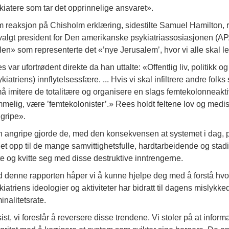
kiatere som tar det opprinnelige ansvaret».
 reaksjon på Chisholm erklæring, sidestilte Samuel Hamilton, rå
valgt president for Den amerikanske psykiatriassosiasjonen (A
len» som representerte det «’nye Jerusalem’, hvor vi alle skal l
s var ufortrødent direkte da han uttalte: «Offentlig liv, politikk o
kiatriens) innflytelsessfære. ... Hvis vi skal infiltrere andre folks 
må imitere de totalitære og organisere en slags femtekolonneaktiv
melig, være ’femtekolonister’.» Rees holdt feltene lov og medis
gripe».
 angripe gjorde de, med den konsekvensen at systemet i dag, på 
det opp til de mange samvittighetsfulle, hardtarbeidende og stad
te og kvitte seg med disse destruktive inntrengerne.
 denne rapporten håper vi å kunne hjelpe deg med å forstå hvor
kiatriens ideologier og aktiviteter har bidratt til dagens mislykke
inalitetsrate.
 sist, vi foreslår å reversere disse trendene. Vi stoler på at infor