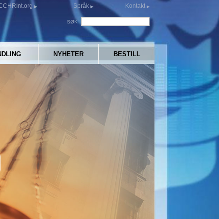
CCHRInt.org
Språk
Kontakt
SØK
NDLING
NYHETER
BESTILL
y
eo