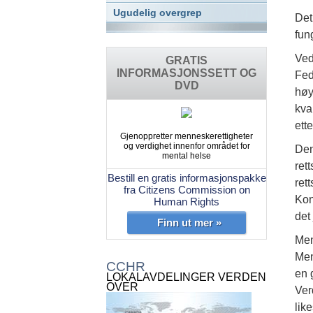
Ugudelig overgrep
Det
fun
Ved
GRATIS
INFORMASJONSSETT OG
Fed
DVD
høy
kva
ett
Gjenoppretter menneskerettigheter
og verdighet innenfor området for
Den
mental helse
ret
Bestill en gratis informasjonspakke
ret
fra Citizens Commission on
Kon
Human Rights
det
Finn ut mer »
Men
Men
CCHR
en 
LOKALAVDELINGER VERDEN
OVER
Ver
lik