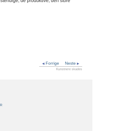
nstendige, de produktive, den store
Forrige
Neste
Kunstnere skades
ER