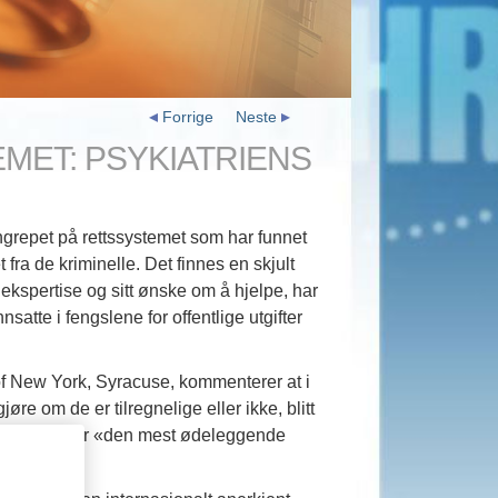
Forrige
Neste
MET: PSYKIATRIENS
grepet på rettssystemet som har funnet
fra de kriminelle. Det finnes en skjult
 ekspertise og sitt ønske om å hjelpe, har
nsatte i fengslene for offentlige utgifter
of New York, Syracuse, kommenterer at i
e om de er tilregnelige eller ikke, blitt
at psykiatri er «den mest ødeleggende
0 årene».