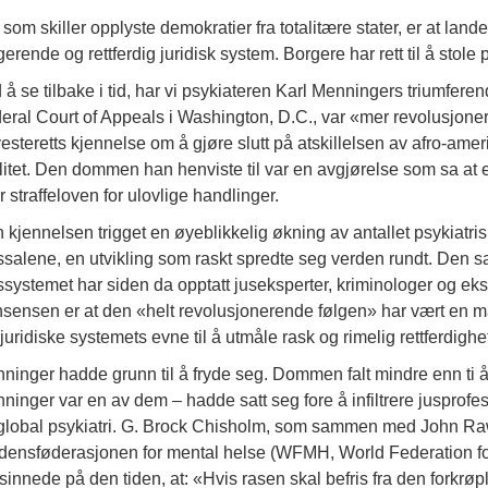
 som skiller opplyste demokratier fra totalitære stater, er at lande
gerende og rettferdig juridisk system. Borgere har rett til å stole
 å se tilbake i tid, har vi psykiateren Karl Menningers triumfere
eral Court of Appeals i Washington, D.C., var «mer revolusjoner
esteretts kjennelse om å gjøre slutt på atskillelsen av afro-amer
litet. Den dommen han henviste til var en avgjørelse som sa at 
er straffeloven for ulovlige handlinger.
 kjennelsen trigget en øyeblikkelig økning av antallet psykiatri
tssalene, en utvikling som raskt spredte seg verden rundt. Den 
tssystemet har siden da opptatt juseksperter, kriminologer og ek
sensen er at den «helt revolusjonerende følgen» har vært en mass
 juridiske systemets evne til å utmåle rask og rimelig rettferdighe
ninger hadde grunn til å fryde seg. Dommen falt mindre enn ti år
ninger var en av dem – hadde satt seg fore å infiltrere jusprofe
global psykiatri. G. Brock Chisholm, som sammen med John Raw
densføderasjonen for mental helse (WFMH, World Federation for
esinnede på den tiden, at: «Hvis rasen skal befris fra den forkrø