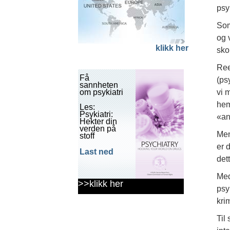
psy
Som
og 
klikk her
sko
Ree
Få
(psy
sannheten
om psykiatri
vi 
hem
Les:
Psykiatri:
«an
Hekter din
verden på
Men
stoff
er 
Last ned
det
Med
>>klikk her
psy
krim
Til