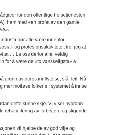
dgiver for den offentlige helsetjenesten
PA), ham med «en profet av den gamle
eve».
g industri bør alle være innenfor
sosial- og profesjonsaktiviteter, tror jeg at
itet!… La oss derfor alle, veldig
in for å være de «to vanskeligste» å
grunn av deres innflytelse, slår feil. Nå
ig mer motløse folkene i systemet å innse
dan dette kunne skje. Vi viser hvordan
de rehabilitering av forbrytere og stigende
masjonen vil hjelpe de av god vilje og