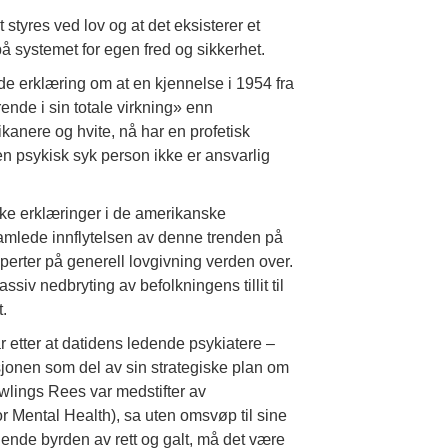
t styres ved lov og at det eksisterer et
 på systemet for egen fred og sikkerhet.
nde erklæring om at en kjennelse i 1954 fra
ende i sin totale virkning» enn
ikanere og hvite, nå har en profetisk
en psykisk syk person ikke er ansvarlig
ske erklæringer i de amerikanske
samlede innflytelsen av denne trenden på
sperter på generell lovgivning verden over.
iv nedbryting av befolkningens tillit til
t.
 etter at datidens ledende psykiatere –
sjonen som del av sin strategiske plan om
lings Rees var medstifter av
 Mental Health), sa uten omsvøp til sine
plende byrden av rett og galt, må det være