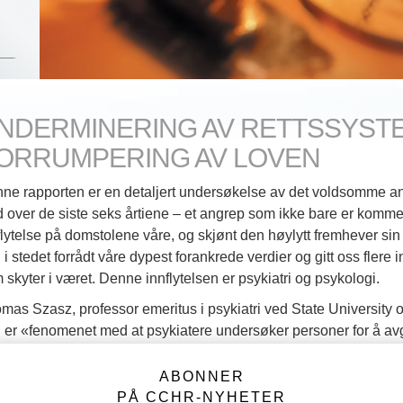
NDERMINERING AV RETTSSYSTE
ORRUMPERING AV LOVEN
ne rapporten er en detaljert undersøkelse av det voldsomme an
d over de siste seks årtiene – et angrep som ikke bare er kommet 
flytelse på domstolene våre, og skjønt den høylytt fremhever sin
 i stedet forrådt våre dypest forankrede verdier og gitt oss flere in
 skyter i været. Denne innflytelsen er psykiatri og psykologi.
mas Szasz, professor emeritus i psykiatri ved State University 
 er «fenomenet med at psykiatere undersøker personer for å avgjør
vanlig trekk i det sosiale landskapet vårt …» Han sier samtidig 
eltstående maktfaktoren som har påvirket samfunnet de siste 6
ABONNER
PÅ CCHR-NYHETER