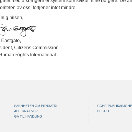
egritet med å korrigere et system som svikter sine borgere. De a
oriteten av oss, fortjener intet mindre.
nlig hilsen,
 Eastgate,
sident, Citizens Commission
Human Rights International
SANNHETEN OM PSYKIATRI
CCHR-PUBLIKASJON
ALTERNATIVER
BESTILL
GÅ TIL HANDLING