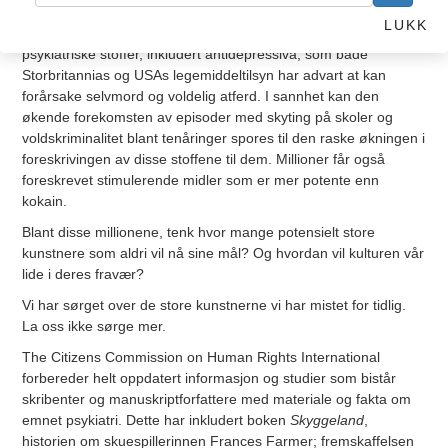
forandringer gjøres raskt: For øyeblikket er 20 millioner barn
LUKK
over hele verden på reseptbelagte personlighetsendrende
psykiatriske stoffer, inkludert antidepressiva, som både
Storbritannias og USAs legemiddeltilsyn har advart at kan
forårsake selvmord og voldelig atferd. I sannhet kan den
økende forekomsten av episoder med skyting på skoler og
voldskriminalitet blant tenåringer spores til den raske økningen i
foreskrivingen av disse stoffene til dem. Millioner får også
foreskrevet stimulerende midler som er mer potente enn
kokain.
Blant disse millionene, tenk hvor mange potensielt store
kunstnere som aldri vil nå sine mål? Og hvordan vil kulturen vår
lide i deres fravær?
Vi har sørget over de store kunstnerne vi har mistet for tidlig.
La oss ikke sørge mer.
The Citizens Commission on Human Rights International
forbereder helt oppdatert informasjon og studier som bistår
skribenter og manuskriptforfattere med materiale og fakta om
emnet psykiatri. Dette har inkludert boken
Skyggeland
,
historien om skuespillerinnen Frances Farmer; fremskaffelsen