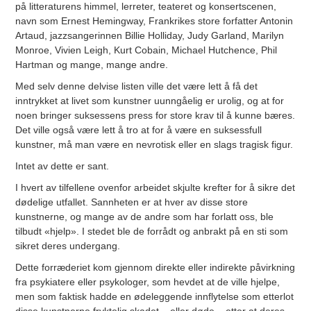
på litteraturens himmel, lerreter, teateret og konsertscenen,
navn som Ernest Hemingway, Frankrikes store forfatter Antonin
Artaud, jazzsangerinnen Billie Holliday, Judy Garland, Marilyn
Monroe, Vivien Leigh, Kurt Cobain, Michael Hutchence, Phil
Hartman og mange, mange andre.
Med selv denne delvise listen ville det være lett å få det
inntrykket at livet som kunstner uunngåelig er urolig, og at for
noen bringer suksessens press for store krav til å kunne bæres.
Det ville også være lett å tro at for å være en suksessfull
kunstner, må man være en nevrotisk eller en slags tragisk figur.
Intet av dette er sant.
I hvert av tilfellene ovenfor arbeidet skjulte krefter for å sikre det
dødelige utfallet. Sannheten er at hver av disse store
kunstnerne, og mange av de andre som har forlatt oss, ble
tilbudt «hjelp». I stedet ble de forrådt og anbrakt på en sti som
sikret deres undergang.
Dette forræderiet kom gjennom direkte eller indirekte påvirkning
fra psykiatere eller psykologer, som hevdet at de ville hjelpe,
men som faktisk hadde en ødeleggende innflytelse som etterlot