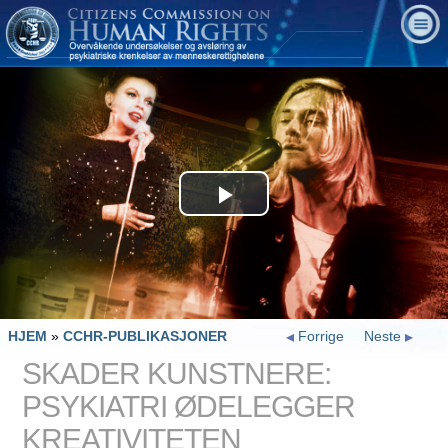
Play
Video
HJEM
»
CCHR-PUBLIKASJONER
Forrige
Neste
SKADER KUNSTNERE:
PSYKIATRI ØDELEGGER
KREATIVITETEN