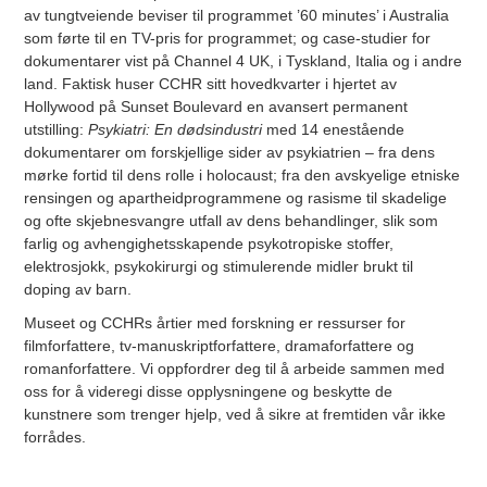
av tungtveiende beviser til programmet ’60 minutes’ i Australia
som førte til en TV-pris for programmet; og case-studier for
dokumentarer vist på Channel 4 UK, i Tyskland, Italia og i andre
land. Faktisk huser CCHR sitt hovedkvarter i hjertet av
Hollywood på Sunset Boulevard en avansert permanent
utstilling:
Psykiatri: En dødsindustri
med 14 enestående
dokumentarer om forskjellige sider av psykiatrien – fra dens
mørke fortid til dens rolle i holocaust; fra den avskyelige etniske
rensingen og apartheidprogrammene og rasisme til skadelige
og ofte skjebnesvangre utfall av dens behandlinger, slik som
farlig og avhengighetsskapende psykotropiske stoffer,
elektrosjokk, psykokirurgi og stimulerende midler brukt til
doping av barn.
Museet og CCHRs årtier med forskning er ressurser for
filmforfattere, tv-manuskriptforfattere, dramaforfattere og
romanforfattere. Vi oppfordrer deg til å arbeide sammen med
oss for å videregi disse opplysningene og beskytte de
kunstnere som trenger hjelp, ved å sikre at fremtiden vår ikke
forrådes.