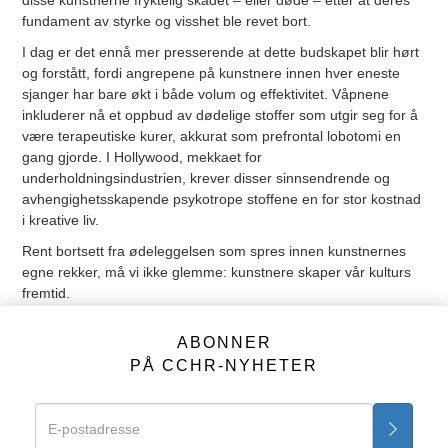
disse kunstnerne fryktelig skadet – eller døde – etter at deres
fundament av styrke og visshet ble revet bort.
I dag er det ennå mer presserende at dette budskapet blir hørt
og forstått, fordi angrepene på kunstnere innen hver eneste
sjanger har bare økt i både volum og effektivitet. Våpnene
inkluderer nå et oppbud av dødelige stoffer som utgir seg for å
være terapeutiske kurer, akkurat som prefrontal lobotomi en
gang gjorde. I Hollywood, mekkaet for
underholdningsindustrien, krever disser sinnsendrende og
avhengighetsskapende psykotrope stoffene en for stor kostnad
i kreative liv.
Rent bortsett fra ødeleggelsen som spres innen kunstnernes
egne rekker, må vi ikke glemme: kunstnere skaper vår kulturs
fremtid.
Er dette fremtiden vi står overfor? En hvor vi vil følge disse
ABONNER
anførerne av folkemeningen inn i den vidunderlige nye
PÅ CCHR-NYHETER
terapeutiske verden av forkrøplede kreative personligheter,
ødelagte familier, bortkastede liv og selvødeleggelse?
Hvis dette synes alarmerende, se da gjennom tallene under –
de viser hva fremtiden bringer med mindre noen drastiske