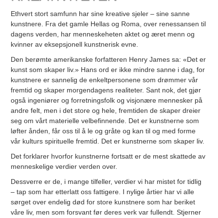
Ethvert stort samfunn har sine kreative sjeler – sine sanne
kunstnere. Fra det gamle Hellas og Roma, over renessansen til
dagens verden, har menneskeheten aktet og æret menn og
kvinner av eksepsjonell kunstnerisk evne.
Den berømte amerikanske forfatteren Henry James sa: «Det er
kunst som skaper liv.»
Hans ord er ikke mindre sanne i dag, for
kunstnere er sannelig de enkeltpersonene som drømmer vår
fremtid og skaper morgendagens realiteter. Sant nok, det gjør
også ingeniører og forretningsfolk og visjonære mennesker på
andre felt, men i det store og hele, fremtiden de skaper dreier
seg om vårt materielle velbefinnende. Det er kunstnerne som
løfter ånden, får oss til å le og gråte og kan til og med forme
vår kulturs spirituelle fremtid.
Det er kunstnerne som skaper liv.
Det forklarer hvorfor kunstnerne fortsatt er de mest skattede av
menneskelige verdier verden over.
Dessverre er de, i mange tilfeller, verdier vi har mistet for tidlig
– tap som har etterlatt oss fattigere. I nylige årtier har vi alle
sørget over endelig død for store kunstnere som har beriket
våre liv, men som forsvant før deres verk var fullendt. Stjerner