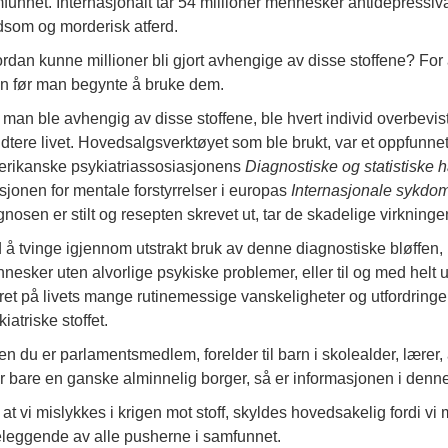
funnet. Internasjonalt tar 54 millioner mennesker antidepressiva
dsom og morderisk atferd.
rdan kunne millioner bli gjort avhengige av disse stoffene? For å f
en før man begynte å bruke dem.
 man ble avhengig av disse stoffene, ble hvert individ overbevist 
dtere livet. Hovedsalgsverktøyet som ble brukt, var et oppfunnet
rikanske psykiatriassosiasjonens
Diagnostiske og statistiske 
sjonen for mentale forstyrrelser i europas
Internasjonale sykdom
gnosen er stilt og resepten skrevet ut, tar de skadelige virkninge
 å tvinge igjennom utstrakt bruk av denne diagnostiske bløffen, ha
nesker uten alvorlige psykiske problemer, eller til og med helt uten
ret på livets mange rutinemessige vanskeligheter og utfordringer
iatriske stoffet.
en du er parlamentsmedlem, forelder til barn i skolealder, lærer, 
er bare en ganske alminnelig borger, så er informasjonen i denne
 at vi mislykkes i krigen mot stoff, skyldes hovedsakelig fordi v
leggende av alle pusherne i samfunnet.