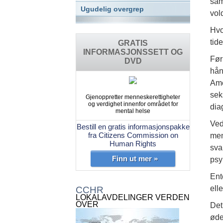
sam
Ugudelig overgrep
vol
Hvo
tid
GRATIS
INFORMASJONSSETT OG
Før
DVD
hån
Ame
sek
Gjenoppretter menneskerettigheter
og verdighet innenfor området for
dia
mental helse
Ved
Bestill en gratis informasjonspakke
fra Citizens Commission on
men
Human Rights
sva
Finn ut mer »
psyk
Ent
ell
CCHR
LOKALAVDELINGER VERDEN
OVER
Det
øde