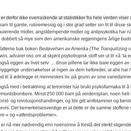
blemer. Fra vugge til grav utsettes vi for et bombardement av i
men for kjemisk «fix».
 er derfor ikke overraskende at statistikker fra hele verden viser
barn til gamle, rutinemessig og i stor grad setter sin lit til disse
mulerende midler, angstdempende midler og antipsykotika har nådd
 dobbelt så mye som den amerikanske regjeringens årlige budsjet
fatterne bak boken
Bedøvelsen av Amerika (The Tranquilizing o
win, advarer oss om at skjønt psykotropisk stoff ser ut til «å ’ta 
også eggen av livet selv … disse pillene tar ikke bare eggen av 
yggelige undersøkelser at ingen av dem helbreder, at alle har hå
nd til å ødelegge et menneskes liv, på grunn av sine vanedan
også med i betraktning at terrorister har brukt psykofarmaka til å
vmordsbombere. Minst 250 000 barn på verdensplan, noen helt ned 
rorist- og revolusjonshandlinger, og blir gitt amfetaminer og bero
evis. Det bemerkelsesverdige er at dette er de samme stoffene s
re-» og «atferdsproblemer».
 er nå mer nødvendig enn noensinne å forstå det sterkt stigende f