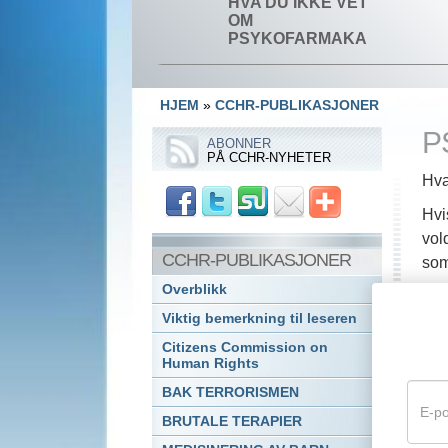
HVA DU IKKE VET
OM
PSYKOFARMAKA
HJEM
»
CCHR-PUBLIKASJONER
P
ABONNER
PÅ CCHR-NYHETER
Hva
Hvi
vol
CCHR-PUBLIKASJONER
som
ann
Overblikk
Viktig bemerkning til leseren
Men
ven
Citizens Commission on
Human Rights
bli
BAK TERRORISMEN
Nå 
BRUTALE TERAPIER
og 