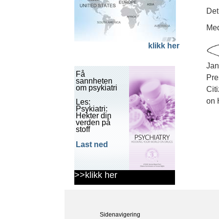
Det
Med
klikk her
Jan
Få
Pre
sannheten
om psykiatri
Cit
on 
Les:
Psykiatri:
Hekter din
verden på
stoff
Last ned
>>klikk her
Sidenavigering