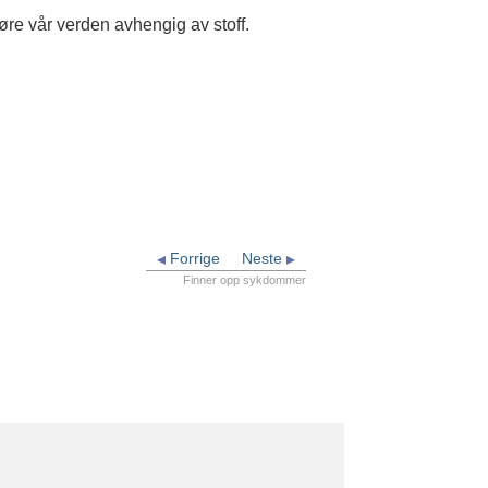
jøre vår verden avhengig av stoff.
Forrige
Neste
Finner opp sykdommer