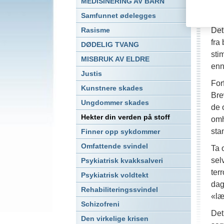
pro
MEDISINERING AV BARN
for
Samfunnet ødelegges
Det
Rasisme
fra 
DØDELIG TVANG
sti
MISBRUK AV ELDRE
enn
Justis
For
Kunstnere skades
Bre
Ungdommer skades
de 
Hekter din verden på stoff
omh
sta
Finner opp sykdommer
Omfattende svindel
Ta 
sel
Psykiatrisk kvakksalveri
ter
Psykiatrisk voldtekt
dag
Rehabiliteringssvindel
«læ
Schizofreni
Det
Den virkelige krisen