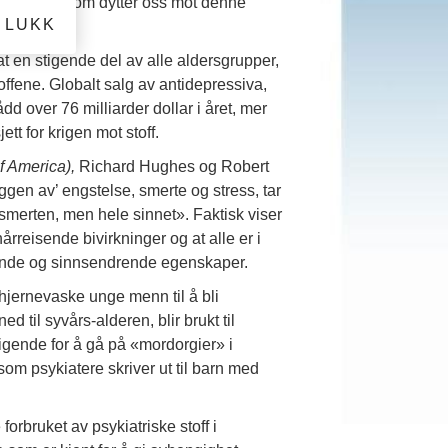
nformasjon som dytter oss mot denne
LUKK
 at en stigende del av alle aldersgrupper,
 stoffene. Globalt salg av antidepressiva,
 over 76 milliarder dollar i året, mer
t for krigen mot stoff.
f America),
Richard Hughes og Robert
eggen av’ engstelse, smerte og stress, tar
smerten, men hele sinnet». Faktisk viser
rreisende bivirkninger og at alle er i
nende og sinnsendrende egenskaper.
 hjernevaske unge menn til å bli
til syvårs-alderen, blir brukt til
ligende for å gå på «mordorgier» i
om psykiatere skriver ut til barn med
orbruket av psykiatriske stoff i