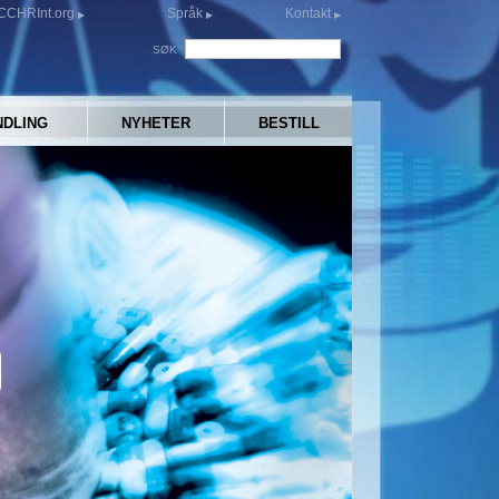
CCHRInt.org
Språk
Kontakt
SØK
NDLING
NYHETER
BESTILL
y
eo