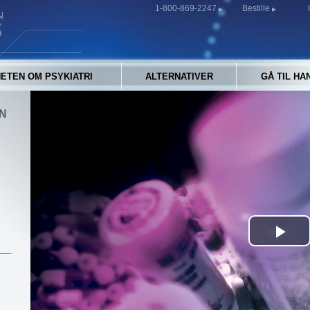
1-800-869-2247
Bestille
ETEN OM PSYKIATRI
ALTERNATIVER
GÅ TIL HA
IN
Pla
Vid