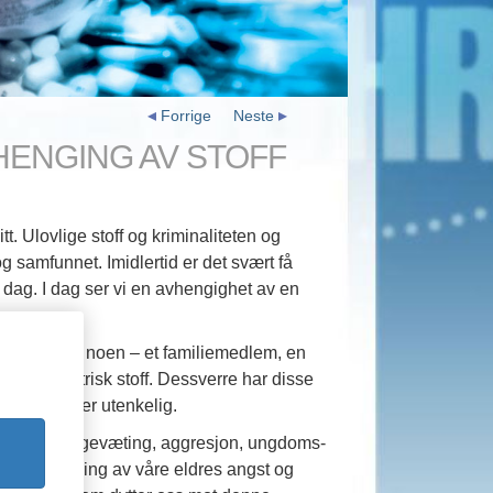
Forrige
Neste
HENGING AV STOFF
t. Ulovlige stoff og kriminaliteten og
g samfunnet. Imidlertid er det svært få
i dag. I dag ser vi en avhengighet av en
lig å finne noen – et familiemedlem, en
agt psykiatrisk stoff. Dessverre har disse
ten stoff» er utenkelig.
pførsel til sengevæting, aggresjon, ungdoms-
til behandling av våre eldres angst og