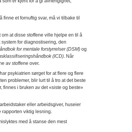
 som er kjent for å gi avhengighet,
inne et fornuftig svar, må vi tilbake til
om at disse stoffene ville hjelpe en til å
 system for diagnostisering, den
håndbok for mentale forstyrrelser (DSM)
og
sklassifiseringshåndbok (ICD)
. Når
ne av stoffene over.
r psykiatrien sørget for at flere og flere
 problemer, blir lurt til å tro at det beste
, finnes i bruken av det «siste og beste»
arbeidstaker eller arbeidsgiver, huseier
 rapporten viktig lesning.
i mislyktes med å stanse den mest