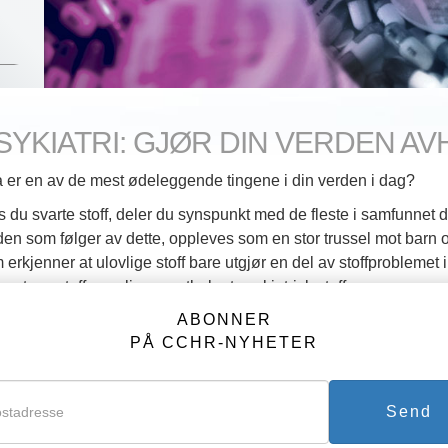
SYKIATRI: GJØR DIN VERDEN AV
 er en av de mest ødeleggende tingene i din verden i dag?
s du svarte stoff, deler du synspunkt med de fleste i samfunnet dit
den som følger av dette, oppleves som en stor trussel mot barn o
 erkjenner at ulovlige stoff bare utgjør en del av stoffproblemet 
en type stoff, nemlig reseptbelagt psykiatrisk stoff.
ABONNER
s de engang var forbeholdt de sinnslidende, er det i dag vanske
PÅ CCHR-NYHETER
n eller nabo – som ikke har tatt en eller annen form for reseptbel
tt en så vesentlig del av mange menneskers tilværelse, at «et liv u
til dags blir de foreskrevet for alt fra lærevansker og dårlig op
Send
annen kriminalitet, stoffavhengighet og røyking. De brukes også 