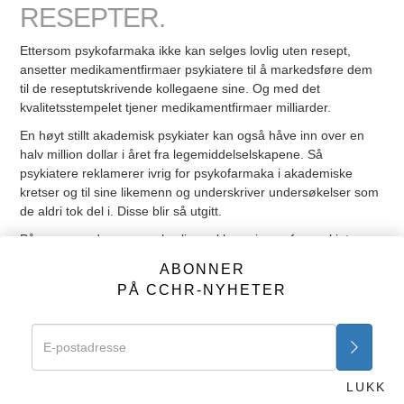
RESEPTER.
Ettersom psykofarmaka ikke kan selges lovlig uten resept,
ansetter medikamentfirmaer psykiatere til å markedsføre dem
til de reseptutskrivende kollegaene sine. Og med det
kvalitetsstempelet tjener medikamentfirmaer milliarder.
En høyt stillt akademisk psykiater kan også håve inn over en
halv million dollar i året fra legemiddelselskapene. Så
psykiatere reklamerer ivrig for psykofarmaka i akademiske
kretser og til sine likemenn og underskriver undersøkelser som
de aldri tok del i. Disse blir så utgitt.
På grunn av denne uopphørlige reklameringen fra psykiatere,
har resepter på psykofarmaka gjennomsyret ikke bare psykiatri,
ABONNER
men hele legestanden.
PÅ CCHR-NYHETER
Med over 300 millioner resepter på psykofarmaka som blir
skrevet årlig, belønnes psykiatere som skriver ut mange
resepter, rikt for å åpne nye markeder.
Forrige
Neste
LUKK
Det skapes et klientell