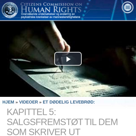
Play
Video
HJEM
»
VIDEOER
»
ET DØDELIG LEVEBRØD:
KAPITTEL 5:
SALGSFREMSTØT TIL DEM
SOM SKRIVER UT