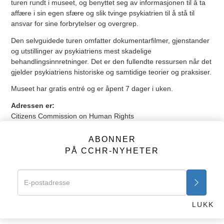
turen rundt i museet, og benyttet seg av informasjonen til å ta
affære i sin egen sfære og slik tvinge psykiatrien til å stå til
ansvar for sine forbrytelser og overgrep.
Den selvguidede turen omfatter dokumentarfilmer, gjenstander
og utstillinger av psykiatriens mest skadelige
behandlingsinnretninger. Det er den fullendte ressursen når det
gjelder psykiatriens historiske og samtidige teorier og praksiser.
Museet har gratis entré og er åpent 7 dager i uken.
Adressen er:
Citizens Commission on Human Rights
6616 Sunset Blvd
Los Angeles, California 90028, USA
ABONNER
PÅ CCHR-NYHETER
Åpningstider:
10.00 til 21.00 mandag til fredag
10.00 til 18.00 lørdag
13.00 til 18.00 søndag
Ta med deg vennene dine, familien din og alle andre som
LUKK
fortjener å vite sannheten. Grupper er velkomne.