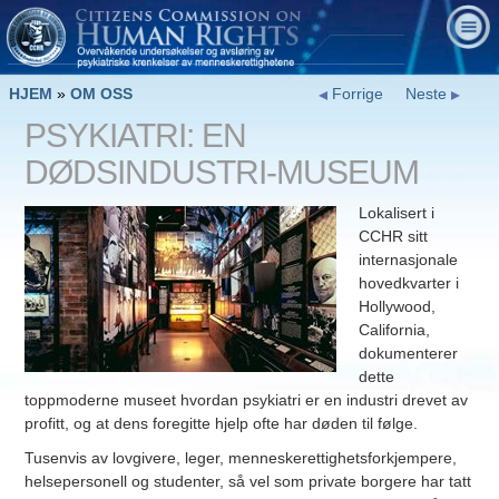
HJEM
»
OM OSS
Forrige
Neste
PSYKIATRI: EN
DØDSINDUSTRI-MUSEUM
Lokalisert i
CCHR sitt
internasjonale
hovedkvarter i
Hollywood,
California,
dokumenterer
dette
toppmoderne museet hvordan psykiatri er en industri drevet av
profitt, og at dens foregitte hjelp ofte har døden til følge.
Tusenvis av lovgivere, leger, menneskerettighetsforkjempere,
helsepersonell og studenter, så vel som private borgere har tatt