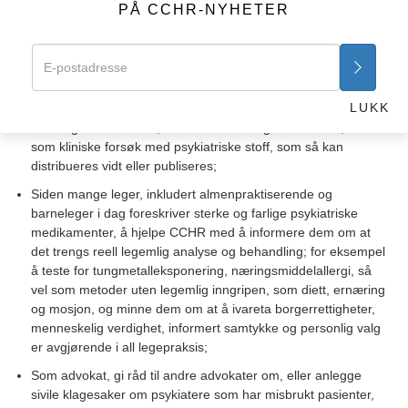
PÅ CCHR-NYHETER
Å la sitt navn brukes i CCHRs publikasjoner, kampanjer eller å
la seg sitere for disse, eller i pressemeddelelser;
Sende forskning eller artikkel av mulig interesse for CCHR
som kan distribueres til embetsmenn, grupper eller CCHR-
avdelinger;
LUKK
Som lege eller forsker, evaluere forskning eller studier, så
som kliniske forsøk med psykiatriske stoff, som så kan
distribueres vidt eller publiseres;
Siden mange leger, inkludert almenpraktiserende og
barneleger i dag foreskriver sterke og farlige psykiatriske
medikamenter, å hjelpe CCHR med å informere dem om at
det trengs reell legemlig analyse og behandling; for eksempel
å teste for tungmetalleksponering, næringsmiddelallergi, så
vel som metoder uten legemlig inngripen, som diett, ernæring
og mosjon, og minne dem om at å ivareta borgerrettigheter,
menneskelig verdighet, informert samtykke og personlig valg
er avgjørende i all legepraksis;
Som advokat, gi råd til andre advokater om, eller anlegge
sivile klagesaker om psykiatere som har misbrukt pasienter,