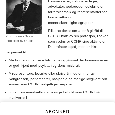
kommissærer, inkluderer leger,
advokater, pedagoger, celebriteter,
forretningsfolk og representanter for
borgerretts- og
menneskerettighetsgrupper.
Pliktene deres omfatter å gi råd til
CCHR i kraft av sin profesjon, i saker
Prof. Thomas Szasz
medstifter av CCHR
som vedrører CCHR sine aktiviteter.
De omfatter også, men er ikke
begrenset til:
Mediaintervju, å være talsmann i spørsmål der kommissæren
er godt kjent med psykiatri og dens misbruk;
Å representere, besøke eller skrive til medlemmer av
Kongressen, parlamenter, nasjonale og statlige lovgivere om
emner som CCHR beskjeftiger seg med;
Gi råd om eventuelle lovmessige forhold som CCHR bør
involveres i;
Fungere som paneldeltaker i offentlige høringer som CCHR
kan holde om et bestemt aspekt av psykiatrisk misbruk;
ABONNER