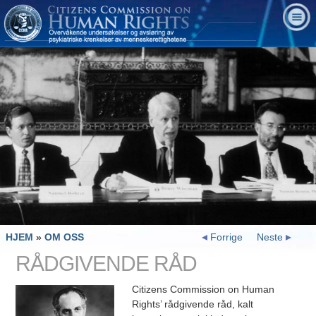
HJEM
»
OM OSS
Forrige
Neste
RÅDGIVENDE RÅD
Citizens Commission on Human
Rights’ rådgivende råd, kalt