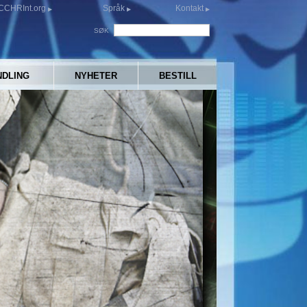
CCHRInt.org
Språk
Kontakt
SØK
NDLING
NYHETER
BESTILL