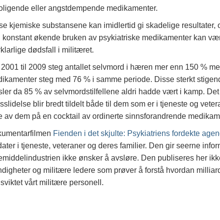
oligende eller angstdempende medikamenter.
se kjemiske substansene kan imidlertid gi skadelige resultater,
 konstant økende bruken av psykiatriske medikamenter kan være
klarlige dødsfall i militæret.
 2001 til 2009 steg antallet selvmord i hæren mer enn 150 % me
ikamenter steg med 76 % i samme periode. Disse sterkt stigende 
sler da 85 % av selvmordstilfellene aldri hadde vært i kamp. De
sslidelse blir bredt tildelt både til dem som er i tjeneste og veter
re av dem på en cocktail av ordinerte sinnsforandrende medikament
umentarfilmen
Fienden i det skjulte: Psykiatriens fordekte age
dater i tjeneste, veteraner og deres familier. Den gir seerne inf
emiddelindustrien ikke ønsker å avsløre. Den publiseres her ikke
digheter og militære ledere som prøver å forstå hvordan milliarde
 sviktet vårt militære personell.