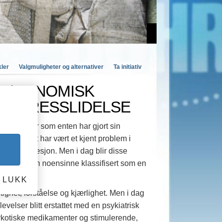
kler
Valgmuligheter og alternativer
Ta initiativ
– ØKONOMISK
K STRESSLIDELSE
 og kvinner som enten har gjort sin
 skader. Det har vært et kjent problem i
ess og depresjon. Men i dag blir disse
ser mer enn noensinne klassifisert som en
LUKK
ighet, forståelse og kjærlighet. Men i dag
levelser blitt erstattet med en psykiatrisk
psykotiske medikamenter og stimulerende,