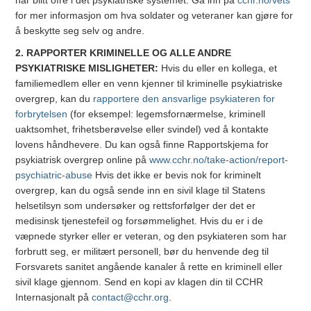
har blitt ofre i det psykiatriske systemet. Gå inn på
cchr.no/vets
for mer informasjon om hva soldater og veteraner kan gjøre for
å beskytte seg selv og andre.
2. RAPPORTER KRIMINELLE OG ALLE ANDRE
PSYKIATRISKE MISLIGHETER:
Hvis du eller en kollega, et
familiemedlem eller en venn kjenner til kriminelle psykiatriske
overgrep, kan du
rapportere den ansvarlige psykiateren for
forbrytelsen
(for eksempel: legemsfornærmelse, kriminell
uaktsomhet, frihetsberøvelse eller svindel) ved å kontakte
lovens håndhevere. Du kan også finne Rapportskjema for
psykiatrisk overgrep online på
www.cchr.no/take-action/report-
psychiatric-abuse
Hvis det ikke er bevis nok for kriminelt
overgrep, kan du også sende inn en sivil klage til Statens
helsetilsyn som undersøker og rettsforfølger der det er
medisinsk tjenestefeil og forsømmelighet. Hvis du er i de
væpnede styrker eller er veteran, og den psykiateren som har
forbrutt seg, er militært personell, bør du henvende deg til
Forsvarets sanitet angående kanaler å rette en kriminell eller
sivil klage gjennom. Send en kopi av klagen din til CCHR
Internasjonalt på
contact@cchr.org
.