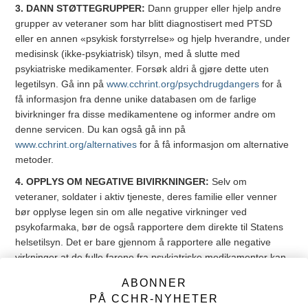
3. DANN STØTTEGRUPPER:
Dann grupper eller hjelp andre
grupper av veteraner som har blitt diagnostisert med PTSD
eller en annen «psykisk forstyrrelse» og hjelp hverandre, under
medisinsk (ikke-psykiatrisk) tilsyn, med å slutte med
psykiatriske medikamenter. Forsøk aldri å gjøre dette uten
legetilsyn. Gå inn på
www.cchrint.org/psychdrugdangers
for å
få informasjon fra denne unike databasen om de farlige
bivirkninger fra disse medikamentene og informer andre om
denne servicen. Du kan også gå inn på
www.cchrint.org/alternatives
for å få informasjon om alternative
metoder.
4. OPPLYS OM NEGATIVE BIVIRKNINGER:
Selv om
veteraner, soldater i aktiv tjeneste, deres familie eller venner
bør opplyse legen sin om alle negative virkninger ved
psykofarmaka, bør de også rapportere dem direkte til Statens
helsetilsyn. Det er bare gjennom å rapportere alle negative
virkninger at de fulle farene fra psykiatriske medikamenter kan
komme frem i lyset. I Norge, gå til:
ABONNER
http://www.helsetilsynet.no/no/Rettigheter-klagemuligheter/
og
PÅ CCHR-NYHETER
anmeld disse skadelige virkningene eller gå inn på