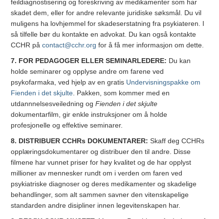
feildiagnostisering og foreskriving av medikamenter som har
skadet dem, eller for andre relevante juridiske søksmål. Du vil
muligens ha lovhjemmel for skadeserstatning fra psykiateren. I
så tilfelle bør du kontakte en advokat. Du kan også kontakte
CCHR på
contact@cchr.org
for å få mer informasjon om dette.
7. FOR PEDAGOGER ELLER SEMINARLEDERE:
Du kan
holde seminarer og opplyse andre om farene ved
psykofarmaka, ved hjelp av en gratis
Undervisningspakke om
Fienden i det skjulte
. Pakken, som kommer med en
utdannnelsesveiledning og
Fienden i det skjulte
dokumentarfilm, gir enkle instruksjoner om å holde
profesjonelle og effektive seminarer.
8. DISTRIBUER CCHRs DOKUMENTARER:
Skaff deg CCHRs
opplæringsdokumentarer og distribuer den til andre. Disse
filmene har vunnet priser for høy kvalitet og de har opplyst
millioner av mennesker rundt om i verden om faren ved
psykiatriske diagnoser og deres medikamenter og skadelige
behandlinger, som alt sammen savner den vitenskapelige
standarden andre disipliner innen legevitenskapen har.