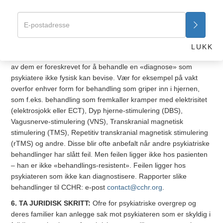
www.cchrint.org/psychdrugdangers
og få mer informasjon om
disse medikamentene.
5. ANMELD PSYKIATRISKE EKSPERIMENTER ELLER
SKADER:
Gå overhodet ikke med på å delta i psykiatriske
LUKK
eksperimenter da disse ofte kan være fysisk skadelige. Mange
av dem er foreskrevet for å behandle en «diagnose» som
psykiatere ikke fysisk kan bevise. Vær for eksempel på vakt
overfor enhver form for behandling som griper inn i hjernen,
som f.eks. behandling som fremkaller kramper med elektrisitet
(elektrosjokk eller ECT), Dyp hjerne-stimulering (DBS),
Vagusnerve-stimulering (VNS), Transkranial magnetisk
stimulering (TMS), Repetitiv transkranial magnetisk stimulering
(rTMS) og andre. Disse blir ofte anbefalt når andre psykiatriske
behandlinger har slått feil. Men feilen ligger ikke hos pasienten
– han er ikke «behandlings-resistent». Feilen ligger hos
psykiateren som ikke kan diagnostisere. Rapporter slike
behandlinger til CCHR: e-post
contact@cchr.org
.
6. TA JURIDISK SKRITT:
Ofre for psykiatriske overgrep og
deres familier kan anlegge sak mot psykiateren som er skyldig i