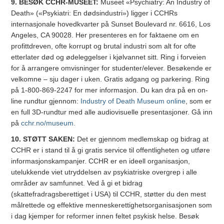
9. BESØK CCHR-MUSEET:
Museet «Psychiatry: An Industry of
Death» («Psykiatri: En dødsindustri») ligger i CCHRs
internasjonale hovedkvarter på Sunset Boulevard nr. 6616, Los
Angeles, CA 90028. Her presenteres en for faktaene om en
profittdreven, ofte korrupt og brutal industri som alt for ofte
etterlater død og ødeleggelser i kjølvannet sitt. Ring i forveien
for å arrangere omvisninger for studenter/elever. Besøkende er
velkomne – sju dager i uken. Gratis adgang og parkering. Ring
på
1-800-869-2247
for mer informasjon. Du kan dra på en on-
line rundtur gjennom:
Industry of Death Museum online
, som er
en full 3D-rundtur med alle audiovisuelle presentasjoner. Gå inn
på
cchr.no/museum.
10. STØTT SAKEN:
Det er gjennom medlemskap og bidrag at
CCHR er i stand til å gi gratis service til offentligheten og utføre
informasjonskampanjer. CCHR er en ideell organisasjon,
utelukkende viet utryddelsen av psykiatriske overgrep i alle
områder av samfunnet. Ved å gi et bidrag
(skattefradragsberettiget i USA) til CCHR, støtter du den mest
målrettede og effektive menneskerettighetsorganisasjonen som
i dag kjemper for reformer innen feltet psykisk helse. Besøk