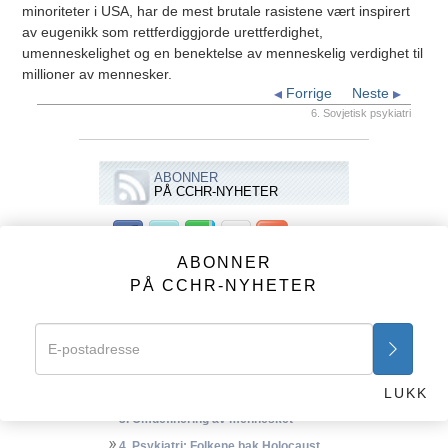
minoriteter i USA, har de mest brutale rasistene vært inspirert
av eugenikk som rettferdiggjorde urettferdighet,
umenneskelighet og en benektelse av menneskelig verdighet til
millioner av mennesker.
Forrige
Neste
6. Sovjetisk psykiatri
ABONNER
PÅ CCHR-NYHETER
ABONNER
VIDEOER
PÅ CCHR-NYHETER
CCHR tv-annonser
Psykiatri: En dødsindustri
1. En Dødsindustri
LUKK
2. Psykiatriens opprinnelse
3. Omdefinering av mennesket
4. Psykiatri: Folkene bak Holocaust