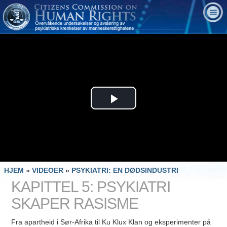
Play
Video
HJEM
»
VIDEOER
»
PSYKIATRI: EN DØDSINDUSTRI
KAPITTEL 5: PSYKIATRI
SKAPER RASISME
Fra apartheid i Sør-Afrika til Ku Klux Klan og eksperimenter på