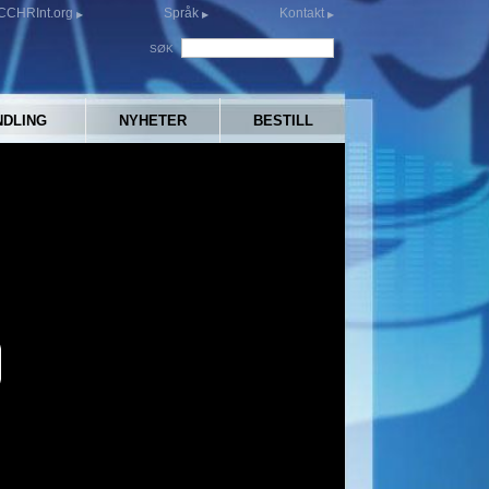
CCHRInt.org
Språk
Kontakt
SØK
NDLING
NYHETER
BESTILL
y
eo