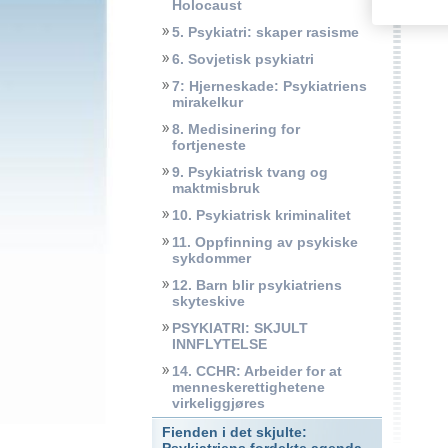
Holocaust
5. Psykiatri: skaper rasisme
6. Sovjetisk psykiatri
7: Hjerneskade: Psykiatriens
mirakelkur
8. Medisinering for
fortjeneste
9. Psykiatrisk tvang og
maktmisbruk
10. Psykiatrisk kriminalitet
11. Oppfinning av psykiske
sykdommer
12. Barn blir psykiatriens
skyteskive
PSYKIATRI: SKJULT
INNFLYTELSE
14. CCHR: Arbeider for at
menneskerettighetene
virkeliggjøres
Fienden i det skjulte: