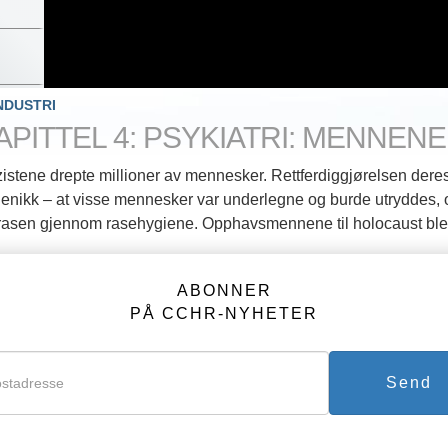
NDUSTRI
APITTEL 4: PSYKIATRI: MENNE
istene drepte millioner av mennesker. Rettferdiggjørelsen deres
enikk – at visse mennesker var underlegne og burde utryddes, 
 rasen gjennom rasehygiene. Opphavsmennene til holocaust ble ald
ABONNER
PÅ CCHR-NYHETER
Send