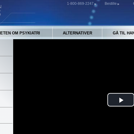
1-800-869-2247
Bestille
ETEN OM PSYKIATRI
ALTERNATIVER
GÅ TIL HA
Pla
Vid