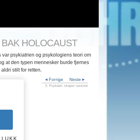
NE BAK HOLOCAUST
 var psykiatrien og psykologiens teori om
og at den typen mennesker burde fjernes
ri stilt for retten.
Forrige
Neste
5. Psykiatri: skaper rasisme
LUKK