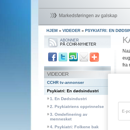
Markedsføringen av galskap
HJEM
»
VIDEOER
»
PSYKIATRI: EN DØDSI
K
ABONNER
PÅ CCHR-NYHETER
Naz
eug
fra
VIDEOER
CCHR tv-annonser
Psykiatri: En dødsindustri
1. En Dødsindustri
2. Psykiatriens opprinnelse
3. Omdefinering av
mennesket
4. Psykiatri: Folkene bak