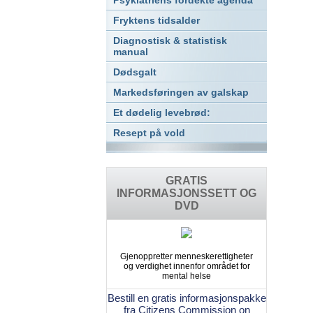
Psykiatriens fordekte agenda
Fryktens tidsalder
Diagnostisk & statistisk
manual
Dødsgalt
Markedsføringen av galskap
Et dødelig levebrød:
Resept på vold
GRATIS
INFORMASJONSSETT OG
DVD
Gjenoppretter menneskerettigheter
og verdighet innenfor området for
mental helse
Bestill en gratis informasjonspakke
fra Citizens Commission on