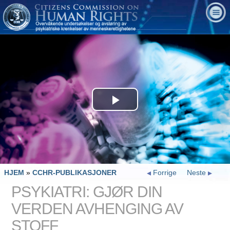
Play
Video
HJEM
»
CCHR-PUBLIKASJONER
Forrige
Neste
PSYKIATRI: GJØR DIN
VERDEN AVHENGING AV
STOFF