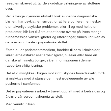
resepten skrevet ut, tar de skadelige virkningene av stoffene
over.
Ved å tvinge igjennom utstrakt bruk av denne diagnostiske
bløffen, har psykiatrien sørget for at flere og flere mennesker
uten alvorlige psykiske problemer, eller til og med helt uten
problemer, blir lurt til å tro at det beste svaret på livets mange
rutinemessige vanskeligheter og utfordringer, finnes i bruken av
det «siste og beste» psykiatriske stoffet.
Enten du er parlamentsmedlem, forelder til barn i skolealder,
lærer, arbeidstaker eller arbeidsgiver, huseier eller bare en
ganske alminnelig borger, så er informasjonen i denne
rapporten viktig lesning.
Det at vi mislykkes i krigen mot stoff, skyldes hovedsakelig fordi
vi mislyktes med å stanse den mest ødeleggende av alle
pusherne i samfunnet.
Det er psykiateren i arbeid – travelt opptatt med å bedra oss og
å gjøre vår verden avhengig av stoff.
Med vennlig hilsen