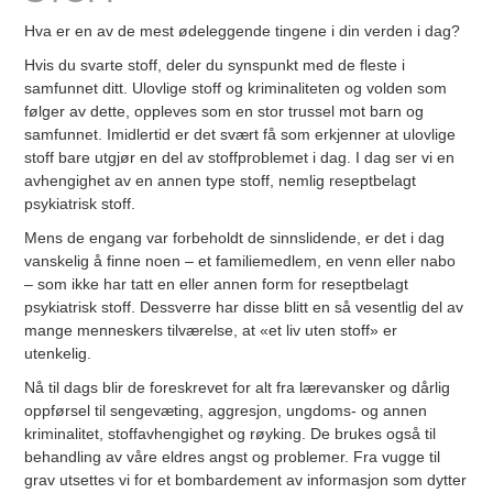
Hva er en av de mest ødeleggende tingene i din verden i dag?
Hvis du svarte stoff, deler du synspunkt med de fleste i
samfunnet ditt. Ulovlige stoff og kriminaliteten og volden som
følger av dette, oppleves som en stor trussel mot barn og
samfunnet. Imidlertid er det svært få som erkjenner at ulovlige
stoff bare utgjør en del av stoffproblemet i dag. I dag ser vi en
avhengighet av en annen type stoff, nemlig reseptbelagt
psykiatrisk stoff.
Mens de engang var forbeholdt de sinnslidende, er det i dag
vanskelig å finne noen – et familiemedlem, en venn eller nabo
– som ikke har tatt en eller annen form for reseptbelagt
psykiatrisk stoff. Dessverre har disse blitt en så vesentlig del av
mange menneskers tilværelse, at «et liv uten stoff» er
utenkelig.
Nå til dags blir de foreskrevet for alt fra lærevansker og dårlig
oppførsel til sengevæting, aggresjon, ungdoms- og annen
kriminalitet, stoffavhengighet og røyking. De brukes også til
behandling av våre eldres angst og problemer. Fra vugge til
grav utsettes vi for et bombardement av informasjon som dytter