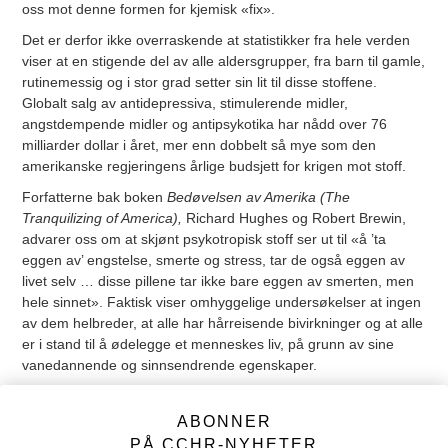
oss mot denne formen for kjemisk «fix».
Det er derfor ikke overraskende at statistikker fra hele verden
viser at en stigende del av alle aldersgrupper, fra barn til gamle,
rutinemessig og i stor grad setter sin lit til disse stoffene.
Globalt salg av antidepressiva, stimulerende midler,
angstdempende midler og antipsykotika har nådd over 76
milliarder dollar i året, mer enn dobbelt så mye som den
amerikanske regjeringens årlige budsjett for krigen mot stoff.
Forfatterne bak boken
Bedøvelsen av Amerika (The
Tranquilizing of America),
Richard Hughes og Robert Brewin,
advarer oss om at skjønt psykotropisk stoff ser ut til «å ’ta
eggen av’ engstelse, smerte og stress, tar de også eggen av
livet selv … disse pillene tar ikke bare eggen av smerten, men
hele sinnet». Faktisk viser omhyggelige undersøkelser at ingen
av dem helbreder, at alle har hårreisende bivirkninger og at alle
er i stand til å ødelegge et menneskes liv, på grunn av sine
vanedannende og sinnsendrende egenskaper.
Ta også med i betraktning at terrorister har brukt psykofarmaka
til å hjernevaske unge menn til å bli selvmordsbombere. Minst
ABONNER
250 000 barn på verdensplan, noen helt ned til syvårs-alderen,
PÅ CCHR-NYHETER