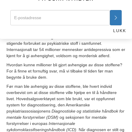
blir brukt til terrorist- og revolusjonshandlinger, og blir gitt
amfetaminer og beroligende for å gå på «mordorgier» i
dagevis. Det bemerkelsesverdige er at dette er de samme
stoffene som psykiatere skriver ut til barn med «lære-» og
«atferdsproblemer».
LUKK
Det er nå mer nødvendig enn noensinne å forstå det sterkt
stigende forbruket av psykiatriske stoff i samfunnet.
Internasjonalt tar 54 millioner mennesker antidepressiva som er
kjent for å gi avhengighet, voldsom og morderisk atferd.
Hvordan kunne millioner bli gjort avhengige av disse stoffene?
For å finne et fornuftig svar, må vi tilbake til tiden før man
begynte å bruke dem.
Før man ble avhengig av disse stoffene, ble hvert individ
overbevist om at disse stoffene ville hjelpe en til å håndtere
livet. Hovedsalgsverktøyet som ble brukt, var et oppfunnet
system for diagnostisering, den Amerikanske
psykiatriassosiasjonens
Diagnostiske og statistiske håndbok for
mentale forstyrrelser (DSM)
og seksjonen for mentale
forstyrrelser i europas
Internasjonale
sykdomsklassifiseringshåndbok (ICD)
. Når diagnosen er stilt og